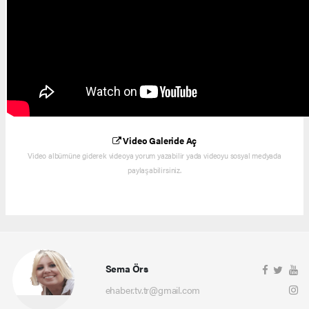
Video Galeride Aç
Video albümüne giderek videoya yorum yazabilir yada videoyu sosyal medyada
paylaşabilirsiniz.
Sema Örs
ehaber.tv.tr@gmail.com