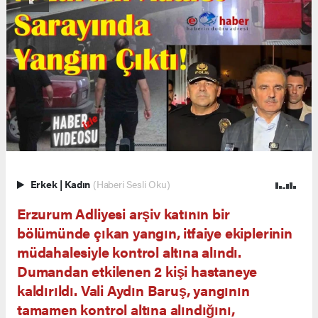
Erkek
|
Kadın
(Haberi Sesli Oku)
Erzurum Adliyesi arşiv katının bir
bölümünde çıkan yangın, itfaiye ekiplerinin
müdahalesiyle kontrol altına alındı.
Dumandan etkilenen 2 kişi hastaneye
kaldırıldı. Vali Aydın Baruş, yangının
tamamen kontrol altına alındığını,