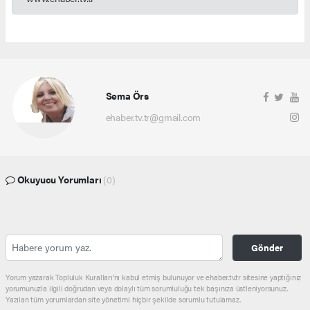
Sema Örs
ehaber.tv.tr@gmail.com
Okuyucu Yorumları
(0)
Gönder
Yorum yazarak Topluluk Kuralları’nı kabul etmiş bulunuyor ve ehaber.tv.tr sitesine yaptığınız
yorumunuzla ilgili doğrudan veya dolaylı tüm sorumluluğu tek başınıza üstleniyorsunuz.
Yazılan tüm yorumlardan site yönetimi hiçbir şekilde sorumlu tutulamaz.