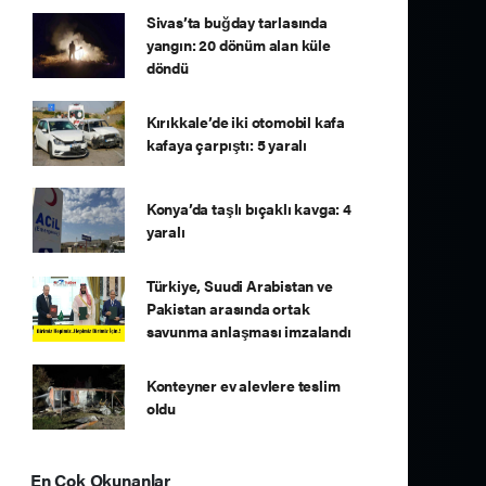
Sivas’ta buğday tarlasında
yangın: 20 dönüm alan küle
döndü
Kırıkkale’de iki otomobil kafa
kafaya çarpıştı: 5 yaralı
Konya’da taşlı bıçaklı kavga: 4
yaralı
Türkiye, Suudi Arabistan ve
Pakistan arasında ortak
savunma anlaşması imzalandı
Konteyner ev alevlere teslim
oldu
En Çok Okunanlar