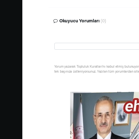
Okuyucu Yorumları
(0)
Yorum yazarak Topluluk Kuralları’nı kabul etmiş bulunuyor 
tek başınıza üstleniyorsunuz. Yazılan tüm yorumlardan sit