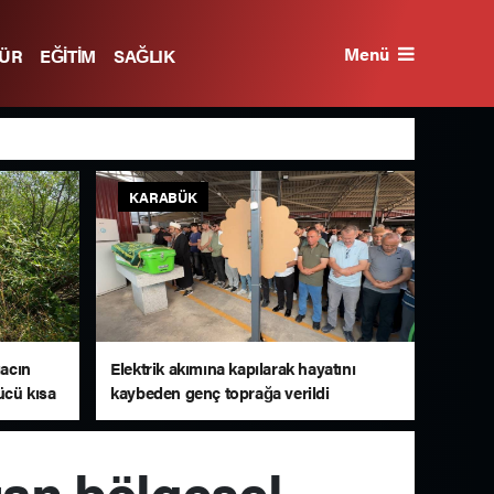
Menü
TÜR
EĞİTİM
SAĞLIK
KARABÜK
ğacın
Elektrik akımına kapılarak hayatını
ücü kısa
kaybeden genç toprağa verildi
tan bölgesel