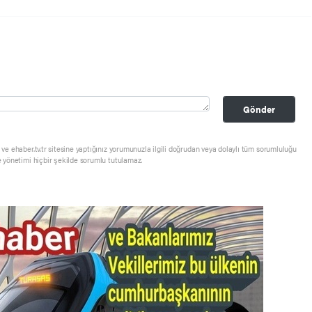
Gönder
ve ehaber.tv.tr sitesine yaptığınız yorumunuzla ilgili doğrudan veya dolaylı tüm sorumluluğu
e yönetimi hiçbir şekilde sorumlu tutulamaz.