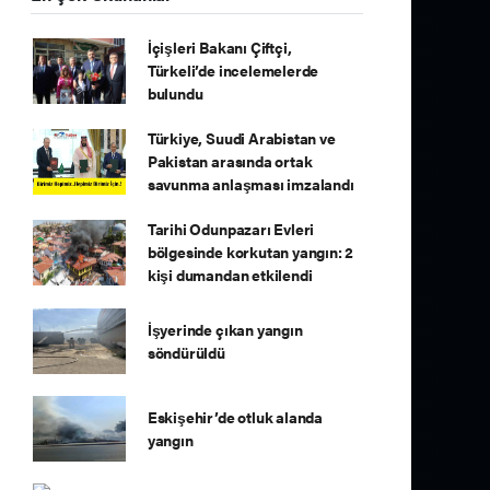
İçişleri Bakanı Çiftçi,
Türkeli’de incelemelerde
bulundu
Türkiye, Suudi Arabistan ve
Pakistan arasında ortak
savunma anlaşması imzalandı
Tarihi Odunpazarı Evleri
bölgesinde korkutan yangın: 2
kişi dumandan etkilendi
İşyerinde çıkan yangın
söndürüldü
Eskişehir’de otluk alanda
yangın