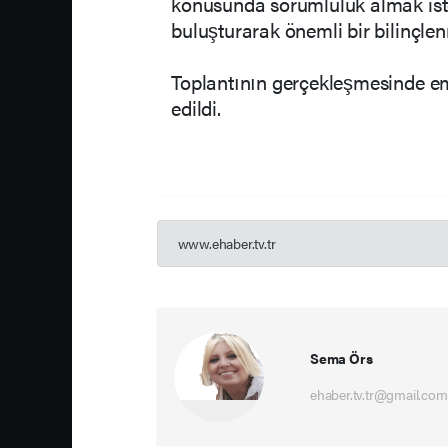
konusunda sorumluluk almak iste
buluşturarak önemli bir bilinçlen
Toplantının gerçekleşmesinde em
edildi.
www.ehaber.tv.tr
Sema Örs
ehaber.tv.tr@gmail.com