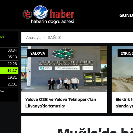
GÜN
SPOR
Anasayfa
SAĞLIK
YALOVA
ESKIŞ
Yalova OSB ve Yalova Teknopark’tan
Elektrik 
Litvanya’da temaslar
alanda y
Muğla’da bö