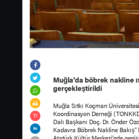
Muğla’da böbrek nakline ış
gerçekleştirildi
Muğla Sıtkı Koçman Üniversitesi
Koordinasyon Derneği (TONKKD)
Dalı Başkanı Doç. Dr. Önder Öz
Kadavra Böbrek Nakline Bakış" ba
Atatürk Kültür Merkezi’nde geniş b