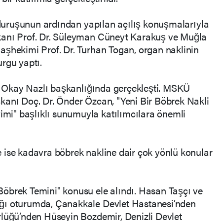
ı duruşunun ardından yapılan açılış konuşmalarıyla
kanı Prof. Dr. Süleyman Cüneyt Karakuş ve Muğla
aşhekimi Prof. Dr. Turhan Togan, organ naklinin
rgu yaptı.
r. Okay Nazlı başkanlığında gerçekleşti. MSKÜ
kanı Doç. Dr. Önder Özcan, "Yeni Bir Böbrek Nakli
i" başlıklı sunumuyla katılımcılara önemli
 ise kadavra böbrek nakline dair çok yönlü konular
öbrek Temini" konusu ele alındı. Hasan Taşçı ve
ğı oturumda, Çanakkale Devlet Hastanesi’nden
rlüğü’nden Hüseyin Bozdemir, Denizli Devlet