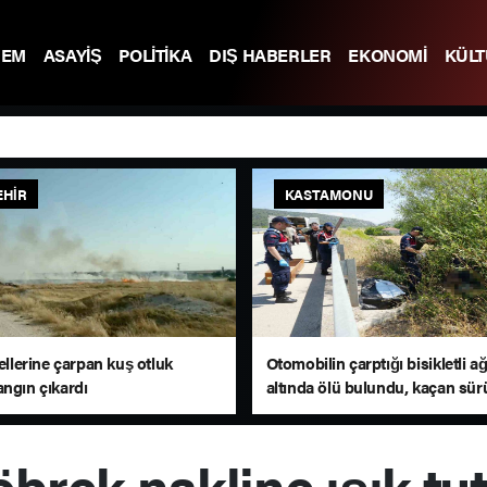
DEM
ASAYİŞ
POLİTİKA
DIŞ HABERLER
EKONOMİ
KÜL
EHIR
KASTAMONU
tellerine çarpan kuş otluk
Otomobilin çarptığı bisikletli a
angın çıkardı
altında ölü bulundu, kaçan sür
sürede yakalandı
brek nakline ışık tu