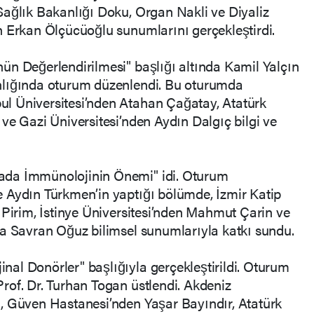
Sağlık Bakanlığı Doku, Organ Nakli ve Diyaliz
n Erkan Ölçücüoğlu sunumlarını gerçekleştirdi.
ün Değerlendirilmesi" başlığı altında Kamil Yalçın
nlığında oturum düzenlendi. Bu oturumda
l Üniversitesi’nden Atahan Çağatay, Atatürk
ve Gazi Üniversitesi’nden Aydın Dalgıç bilgi ve
ada İmmünolojinin Önemi" idi. Oturum
 Aydın Türkmen’in yaptığı bölümde, İzmir Katip
 Pirim, İstinye Üniversitesi’nden Mahmut Çarin ve
ma Savran Oğuz bilimsel sunumlarıyla katkı sundu.
al Donörler" başlığıyla gerçekleştirildi. Oturum
rof. Dr. Turhan Togan üstlendi. Akdeniz
, Güven Hastanesi’nden Yaşar Bayındır, Atatürk