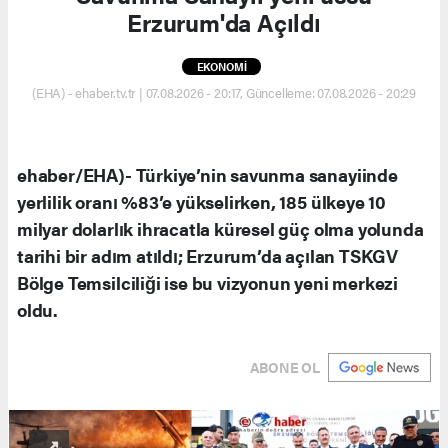
Erzurum'da Açıldı
EKONOMİ
(EHA) - ehaber.tv.tr | 07.08.2026 - 20:17, Güncelleme: 07.08.2026 - 20:29
ehaber/EHA)- Türkiye’nin savunma sanayiinde
yerlilik oranı %83’e yükselirken, 185 ülkeye 10
milyar dolarlık ihracatla küresel güç olma yolunda
tarihi bir adım atıldı; Erzurum’da açılan TSKGV
Bölge Temsilciliği ise bu vizyonun yeni merkezi
oldu.
ABONE OL