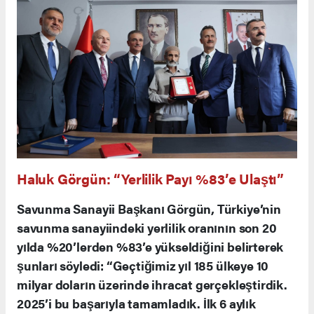
Haluk Görgün: “Yerlilik Payı %83’e Ulaştı”
Savunma Sanayii Başkanı Görgün, Türkiye’nin
savunma sanayiindeki yerlilik oranının son 20
yılda %20’lerden %83’e yükseldiğini belirterek
şunları söyledi: “Geçtiğimiz yıl 185 ülkeye 10
milyar doların üzerinde ihracat gerçekleştirdik.
2025’i bu başarıyla tamamladık. İlk 6 aylık