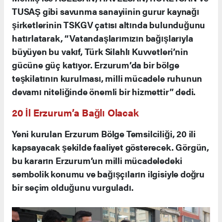
TUSAŞ gibi savunma sanayiinin gurur kaynağı
şirketlerinin TSKGV çatısı altında bulunduğunu
hatırlatarak, “Vatandaşlarımızın bağışlarıyla
büyüyen bu vakıf, Türk Silahlı Kuvvetleri’nin
gücüne güç katıyor. Erzurum’da bir bölge
teşkilatının kurulması, milli mücadele ruhunun
devamı niteliğinde önemli bir hizmettir” dedi.
20 İl Erzurum’a Bağlı Olacak
Yeni kurulan Erzurum Bölge Temsilciliği, 20 ili
kapsayacak şekilde faaliyet gösterecek. Görgün,
bu kararın Erzurum’un milli mücadeledeki
sembolik konumu ve bağışçıların ilgisiyle doğru
bir seçim olduğunu vurguladı.