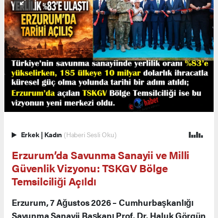
Erkek
|
Kadın
(Haberi Sesli Oku)
Erzurum’da Savunma Sanayii ve Milli
Güvenlik Vizyonu: TSKGV Bölge
Temsilciliği Açıldı
Erzurum, 7 Ağustos 2026 – Cumhurbaşkanlığı
Savunma Sanayii Başkanı Prof. Dr. Haluk Görgün