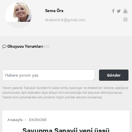
Sema Örs
ehaber.tv.tr@gmail.com
Okuyucu Yorumları
(0)
Gönder
Yorum yazarak Topluluk Kuralları’nı kabul etmiş bulunuyor ve ehaber.tv.tr sitesine yaptığınız
yorumunuzla ilgili doğrudan veya dolaylı tüm sorumluluğu tek başınıza üstleniyorsunuz.
Yazılan tüm yorumlardan site yönetimi hiçbir şekilde sorumlu tutulamaz.
Anasayfa
EKONOMİ
Savunma Sanayii yeni üssü