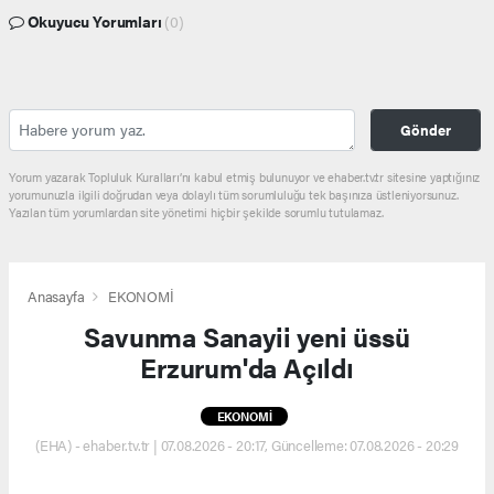
Okuyucu Yorumları
(0)
Gönder
Yorum yazarak Topluluk Kuralları’nı kabul etmiş bulunuyor ve ehaber.tv.tr sitesine yaptığınız
yorumunuzla ilgili doğrudan veya dolaylı tüm sorumluluğu tek başınıza üstleniyorsunuz.
Yazılan tüm yorumlardan site yönetimi hiçbir şekilde sorumlu tutulamaz.
Anasayfa
EKONOMİ
Savunma Sanayii yeni üssü
Erzurum'da Açıldı
EKONOMİ
(EHA) - ehaber.tv.tr | 07.08.2026 - 20:17, Güncelleme: 07.08.2026 - 20:29