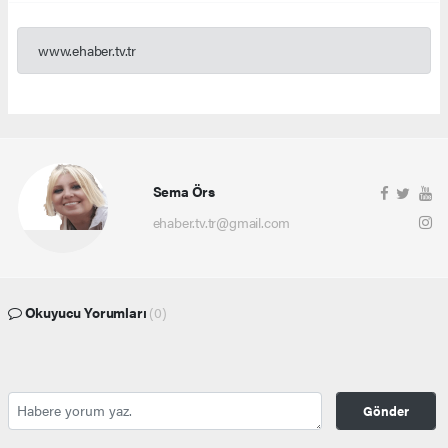
www.ehaber.tv.tr
Sema Örs
ehaber.tv.tr@gmail.com
Okuyucu Yorumları
(0)
Gönder