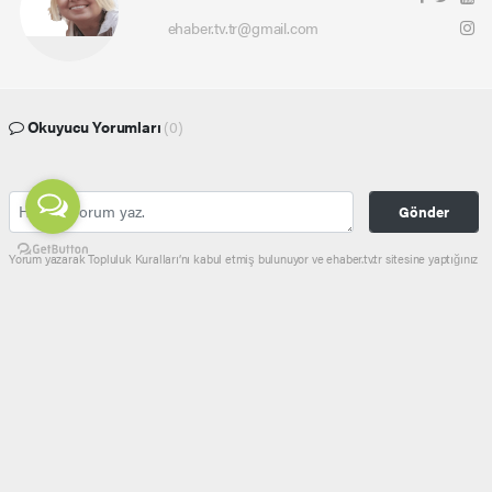
ehaber.tv.tr@gmail.com
Okuyucu Yorumları
(0)
Gönder
Yorum yazarak Topluluk Kuralları’nı kabul etmiş bulunuyor ve ehaber.tv.tr sitesine yaptığınız
yorumunuzla ilgili doğrudan veya dolaylı tüm sorumluluğu tek başınıza üstleniyorsunuz.
Yazılan tüm yorumlardan site yönetimi hiçbir şekilde sorumlu tutulamaz.
haber paketi
haber scripti
haber yazılımı
Tüm hakları saklı tutulmaktadır.Copyright 2026©
Haber Yazılımı:
Web Aksiyon ®