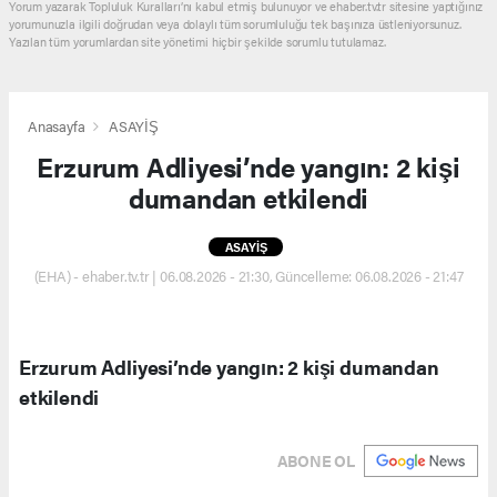
Yorum yazarak Topluluk Kuralları’nı kabul etmiş bulunuyor ve ehaber.tv.tr sitesine yaptığınız
yorumunuzla ilgili doğrudan veya dolaylı tüm sorumluluğu tek başınıza üstleniyorsunuz.
Yazılan tüm yorumlardan site yönetimi hiçbir şekilde sorumlu tutulamaz.
Anasayfa
ASAYİŞ
Erzurum Adliyesi’nde yangın: 2 kişi
dumandan etkilendi
ASAYİŞ
(EHA) - ehaber.tv.tr | 06.08.2026 - 21:30, Güncelleme: 06.08.2026 - 21:47
Erzurum Adliyesi’nde yangın: 2 kişi dumandan
etkilendi
ABONE OL