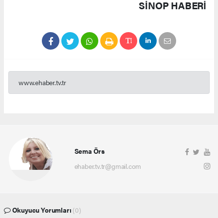
SINOP HABERİ
www.ehaber.tv.tr
Sema Örs
ehaber.tv.tr@gmail.com
Okuyucu Yorumları
(0)