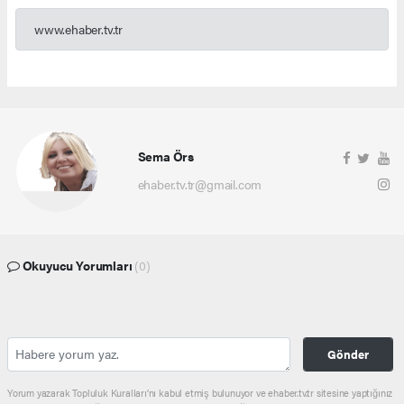
www.ehaber.tv.tr
Sema Örs
ehaber.tv.tr@gmail.com
Okuyucu Yorumları
(0)
Gönder
Yorum yazarak Topluluk Kuralları’nı kabul etmiş bulunuyor ve ehaber.tv.tr sitesine yaptığınız