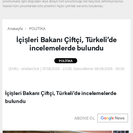
yorumunuzla ilgili doğrudan veya dolaylı tüm sorumluluğu tek başınıza üstleniyorsunuz.
Yazılan tüm yorumlardan site yönetimi hiçbir şekilde sorumlu tutulamaz.
Anasayfa
POLİTİKA
İçişleri Bakanı Çiftçi, Türkeli’de
incelemelerde bulundu
POLİTİKA
(EHA) - ehaber.tv.tr | 07.08.2026 - 23:00, Güncelleme: 08.08.2026 - 00:30
İçişleri Bakanı Çiftçi, Türkeli’de incelemelerde
bulundu
ABONE OL