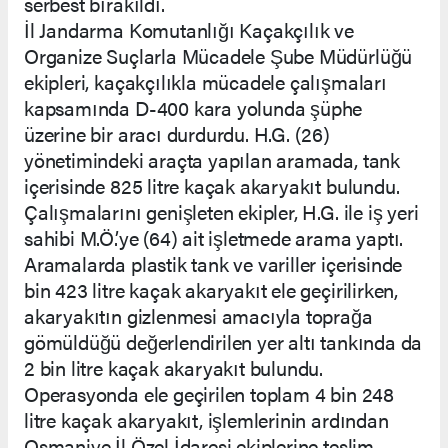
serbest bırakıldı.
İl Jandarma Komutanlığı Kaçakçılık ve
Organize Suçlarla Mücadele Şube Müdürlüğü
ekipleri, kaçakçılıkla mücadele çalışmaları
kapsamında D-400 kara yolunda şüphe
üzerine bir aracı durdurdu. H.G. (26)
yönetimindeki araçta yapılan aramada, tank
içerisinde 825 litre kaçak akaryakıt bulundu.
Çalışmalarını genişleten ekipler, H.G. ile iş yeri
sahibi M.Ö.’ye (64) ait işletmede arama yaptı.
Aramalarda plastik tank ve variller içerisinde
bin 423 litre kaçak akaryakıt ele geçirilirken,
akaryakıtın gizlenmesi amacıyla toprağa
gömüldüğü değerlendirilen yer altı tankında da
2 bin litre kaçak akaryakıt bulundu.
Operasyonda ele geçirilen toplam 4 bin 248
litre kaçak akaryakıt, işlemlerinin ardından
Osmaniye İl Özel İdaresi ekiplerine teslim