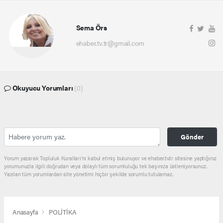
Sema Örs
ehaber.tv.tr@gmail.com
Okuyucu Yorumları
(0)
Gönder
Yorum yazarak Topluluk Kuralları’nı kabul etmiş bulunuyor ve ehaber.tv.tr sitesine yaptığınız
yorumunuzla ilgili doğrudan veya dolaylı tüm sorumluluğu tek başınıza üstleniyorsunuz.
Yazılan tüm yorumlardan site yönetimi hiçbir şekilde sorumlu tutulamaz.
Anasayfa
POLİTİKA