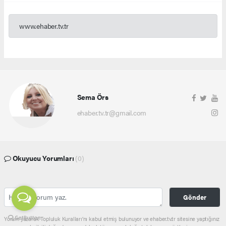
www.ehaber.tv.tr
Sema Örs
ehaber.tv.tr@gmail.com
Okuyucu Yorumları
(0)
Gönder
Yorum yazarak Topluluk Kuralları’nı kabul etmiş bulunuyor ve ehaber.tv.tr sitesine yaptığınız