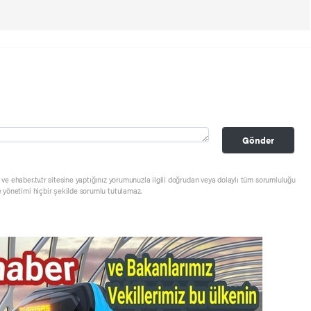
Gönder
ve ehaber.tv.tr sitesine yaptığınız yorumunuzla ilgili doğrudan veya dolaylı tüm sorumluluğu
e yönetimi hiçbir şekilde sorumlu tutulamaz.