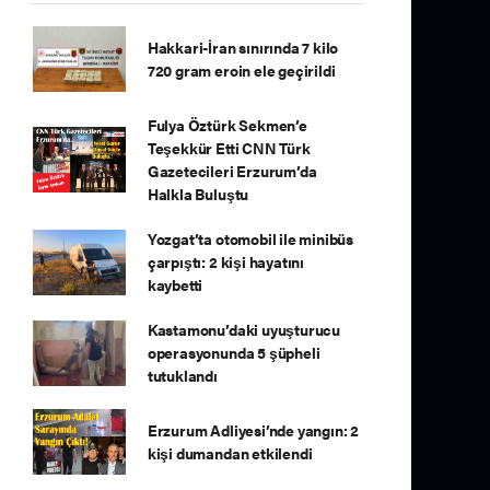
Hakkari-İran sınırında 7 kilo
720 gram eroin ele geçirildi
Fulya Öztürk Sekmen’e
Teşekkür Etti CNN Türk
Gazetecileri Erzurum’da
Halkla Buluştu
Yozgat’ta otomobil ile minibüs
çarpıştı: 2 kişi hayatını
kaybetti
Kastamonu’daki uyuşturucu
operasyonunda 5 şüpheli
tutuklandı
Erzurum Adliyesi’nde yangın: 2
kişi dumandan etkilendi