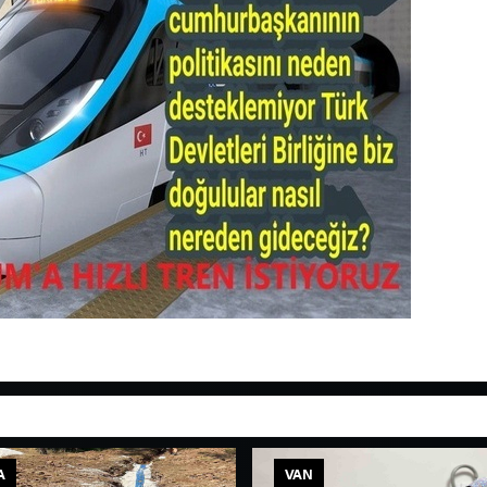
A
VAN