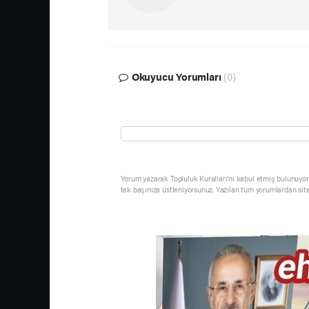
Okuyucu Yorumları
(0)
Yorum yazarak Topluluk Kuralları’nı kabul etmiş bulunuyor 
tek başınıza üstleniyorsunuz. Yazılan tüm yorumlardan sit