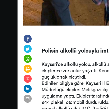
Polisin alkollü yolcuyla i
Kayseri’de alkollü yolcu, alkollü
ekiplerine zor anlar yaşattı. Kend
güçlükle sakinleştirdi.
Edinilen bilgiye göre, Kayseri İ
Müdürlüğü ekipleri Melikgazi il
uygulama yaptı. Ekipler tarafın
944 plakalı otomobil durduruldu. 
promil alkollü çıktı. M.Ö. ‘trafi