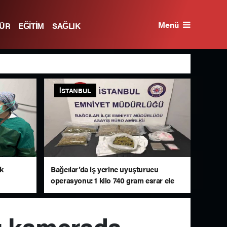
Menü
TÜR
EĞİTİM
SAĞLIK
İSTANBUL
lk
Bağcılar’da iş yerine uyuşturucu
operasyonu: 1 kilo 740 gram esrar ele
geçirildi
nı kamerada