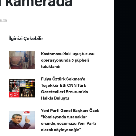
05:35
İlginizi Çekebilir
Kastamonu’daki uyuşturucu
operasyonunda 5 şüpheli
tutuklandı
Fulya Öztürk Sekmen’e
Teşekkür Etti CNN Türk
Gazetecileri Erzurum’da
Halkla Buluştu
Yeni Parti Genel Başkanı Özel:
"Komisyonda tutanaklar
önünde, sözümüzü Yeni Parti
olarak söyleyeceğiz"