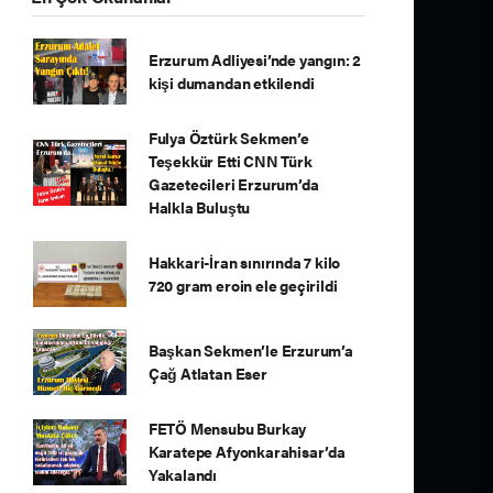
Erzurum Adliyesi’nde yangın: 2
kişi dumandan etkilendi
Fulya Öztürk Sekmen’e
Teşekkür Etti CNN Türk
Gazetecileri Erzurum’da
Halkla Buluştu
Hakkari-İran sınırında 7 kilo
720 gram eroin ele geçirildi
Başkan Sekmen’le Erzurum’a
Çağ Atlatan Eser
FETÖ Mensubu Burkay
Karatepe Afyonkarahisar’da
Yakalandı