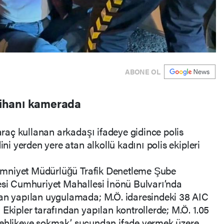
ABONE OL
mtihanı kamerada
 araç kullanan arkadaşı ifadeye gidince polis
ini yerden yere atan alkollü kadını polis ekipleri
l Emniyet Müdürlüğü Trafik Denetleme Şube
çesi Cumhuriyet Mahallesi İnönü Bulvarı’nda
dan yapılan uygulamada; M.Ö. idaresindeki 38 AIC
Ekipler tarafından yapılan kontrollerde; M.Ö. 1.05
ği tehlikeye sokmak’ suçundan ifade vermek üzere