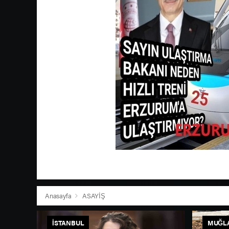
Anasayfa
ASAYİŞ
İSTANBUL
MUĞL