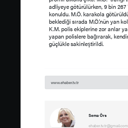
adliyeye götürülürken, 9 bin 267 
konuldu. M.Ö. karakola götürüldü
beklediği sırada M.Ö.’nün yan k
K.M. polis ekiplerine zor anlar y
yapan polislere bağırarak, kendin
güçlükle sakinleştirildi.
www.ehaber.tv.tr
Sema Örs
ehaber.tv.tr@gmail.com