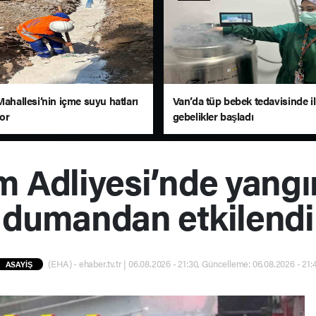
Mahallesi’nin içme suyu hatları
Van’da tüp bebek tedavisinde i
yor
gebelikler başladı
 Adliyesi’nde yangın
dumandan etkilendi
(EHA) - ehaber.tv.tr | 06.08.2026 - 21:30, Güncelleme: 06.08.2026 - 21:
ASAYİŞ