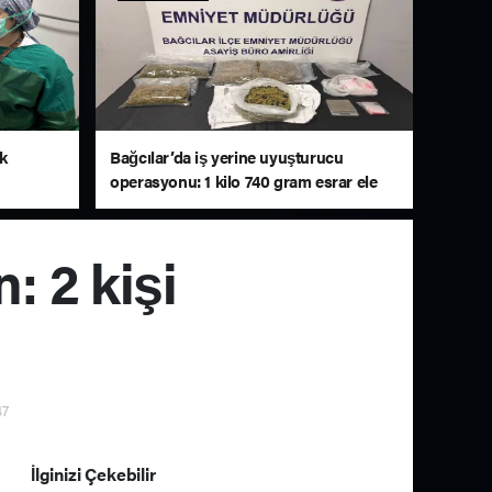
lk
Bağcılar’da iş yerine uyuşturucu
operasyonu: 1 kilo 740 gram esrar ele
geçirildi
: 2 kişi
47
İlginizi Çekebilir