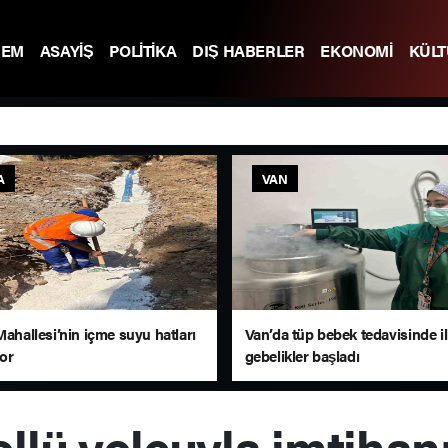
DEM
ASAYİŞ
POLİTİKA
DIŞ HABERLER
EKONOMİ
KÜL
A
VAN
Mahallesi’nin içme suyu hatları
Van’da tüp bebek tedavisinde i
yor
gebelikler başladı
kollü yolcuyla imtiha