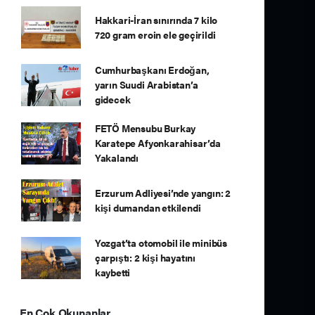
Hakkari-İran sınırında 7 kilo
720 gram eroin ele geçirildi
Cumhurbaşkanı Erdoğan,
yarın Suudi Arabistan’a
gidecek
FETÖ Mensubu Burkay
Karatepe Afyonkarahisar’da
Yakalandı
Erzurum Adliyesi’nde yangın: 2
kişi dumandan etkilendi
Yozgat’ta otomobil ile minibüs
çarpıştı: 2 kişi hayatını
kaybetti
En Çok Okunanlar