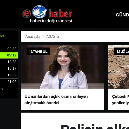
GÜN
SPOR
Anasayfa
ASAYİŞ
İSTANBUL
MUĞL
Uzmanlardan açlık krizini önleyen
Çetibeli 
atıştırmalık önerisi
yenileni
Polisin al