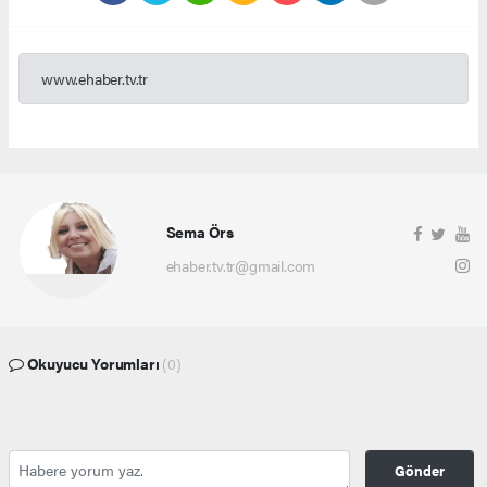
www.ehaber.tv.tr
Sema Örs
ehaber.tv.tr@gmail.com
Okuyucu Yorumları
(0)
Gönder