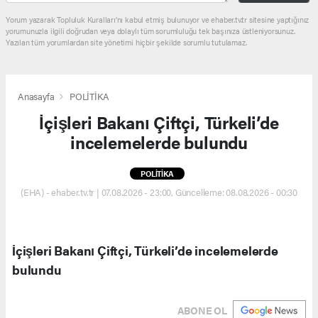
Yorum yazarak Topluluk Kuralları’nı kabul etmiş bulunuyor ve ehaber.tv.tr sitesine yaptığınız
yorumunuzla ilgili doğrudan veya dolaylı tüm sorumluluğu tek başınıza üstleniyorsunuz.
Yazılan tüm yorumlardan site yönetimi hiçbir şekilde sorumlu tutulamaz.
Anasayfa
POLİTİKA
İçişleri Bakanı Çiftçi, Türkeli’de
incelemelerde bulundu
POLİTİKA
(EHA) - ehaber.tv.tr | 07.08.2026 - 23:00, Güncelleme: 08.08.2026 - 00:30
İçişleri Bakanı Çiftçi, Türkeli’de incelemelerde
bulundu
ABONE OL