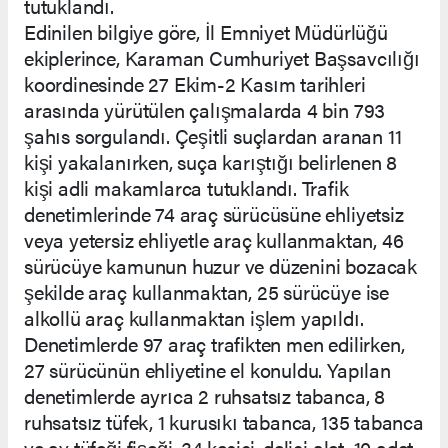
tutuklandı.
Edinilen bilgiye göre, İl Emniyet Müdürlüğü
ekiplerince, Karaman Cumhuriyet Başsavcılığı
koordinesinde 27 Ekim-2 Kasım tarihleri
arasında yürütülen çalışmalarda 4 bin 793
şahıs sorgulandı. Çeşitli suçlardan aranan 11
kişi yakalanırken, suça karıştığı belirlenen 8
kişi adli makamlarca tutuklandı. Trafik
denetimlerinde 74 araç sürücüsüne ehliyetsiz
veya yetersiz ehliyetle araç kullanmaktan, 46
sürücüye kamunun huzur ve düzenini bozacak
şekilde araç kullanmaktan, 25 sürücüye ise
alkollü araç kullanmaktan işlem yapıldı.
Denetimlerde 97 araç trafikten men edilirken,
27 sürücünün ehliyetine el konuldu. Yapılan
denetimlerde ayrıca 2 ruhsatsız tabanca, 8
ruhsatsız tüfek, 1 kurusıkı tabanca, 135 tabanca
ve av tüfeği fişeği, 34 kesici-delici alet, 10 adet