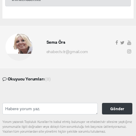
Sema Örs
ehaber.tv.tr@gmail.com
Okuyucu Yorumları
(0)
Gönder
Yorum yazarak Topluluk Kuralları’nı kabul etmiş bulunuyor ve ehaber.tv.tr sitesine yaptığınız
yorumunuzla ilgili doğrudan veya dolaylı tüm sorumluluğu tek başınıza üstleniyorsunuz.
Yazılan tüm yorumlardan site yönetimi hiçbir şekilde sorumlu tutulamaz.