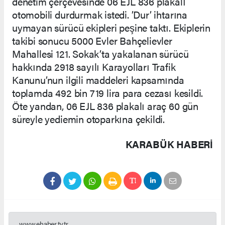
denetim çerçevesinde 06 EJL 836 plakalı
otomobili durdurmak istedi. ’Dur’ ihtarına
uymayan sürücü ekipleri peşine taktı. Ekiplerin
takibi sonucu 5000 Evler Bahçelievler
Mahallesi 121. Sokak’ta yakalanan sürücü
hakkında 2918 sayılı Karayolları Trafik
Kanunu’nun ilgili maddeleri kapsamında
toplamda 492 bin 719 lira para cezası kesildi.
Öte yandan, 06 EJL 836 plakalı araç 60 gün
süreyle yediemin otoparkına çekildi.
KARABÜK HABERİ
www.ehaber.tv.tr