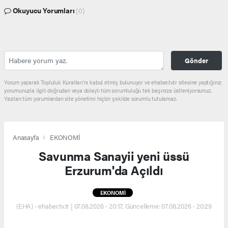
Okuyucu Yorumları
(0)
Gönder
Yorum yazarak Topluluk Kuralları’nı kabul etmiş bulunuyor ve ehaber.tv.tr sitesine yaptığınız
yorumunuzla ilgili doğrudan veya dolaylı tüm sorumluluğu tek başınıza üstleniyorsunuz.
Yazılan tüm yorumlardan site yönetimi hiçbir şekilde sorumlu tutulamaz.
Anasayfa
EKONOMİ
Savunma Sanayii yeni üssü
Erzurum'da Açıldı
EKONOMİ
(EHA) - ehaber.tv.tr | 07.08.2026 - 20:17, Güncelleme: 07.08.2026 - 20:29