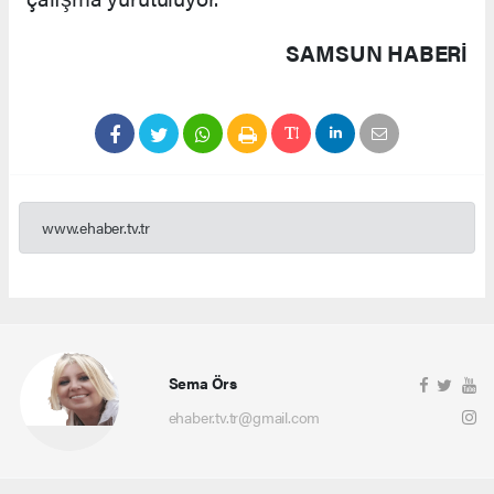
SAMSUN HABERİ
www.ehaber.tv.tr
Sema Örs
ehaber.tv.tr@gmail.com