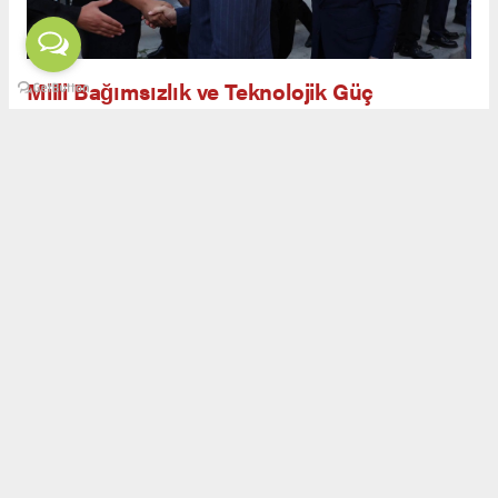
Milli Bağımsızlık ve Teknolojik Güç
Açılış töreninde yapılan konuşmalarda, savunma
sanayiinin yalnızca askeri güç değil, aynı
zamanda ekonomik ve teknolojik bağımsızlığın
da teminatı olduğu ifade edildi. Görgün,
Erzurum’un kadim geçmişi ve milli
mücadeledeki rolüyle savunma sanayiinde yeni
bir safhaya ulaşabileceğini belirtti.
Açılış kurdelesi kesildikten sonra vakıf binası
gezildi. Görgün, bağışçılara teşekkür ederek
plaket takdim etti. Katılımcılar, Erzurum’un
Türkiye’nin savunma sanayiinde yükselen
gücüne katkı sunacak bir merkez haline