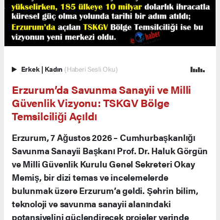
Erkek
|
Kadın
(Haberi Sesli Oku)
Erzurum’da Savunma Sanayii ve Milli
Güvenlik Vizyonu: TSKGV Bölge
Temsilciliği Açıldı
Erzurum, 7 Ağustos 2026 – Cumhurbaşkanlığı
Savunma Sanayii Başkanı Prof. Dr. Haluk Görgün
ve Milli Güvenlik Kurulu Genel Sekreteri Okay
Memiş, bir dizi temas ve incelemelerde
bulunmak üzere Erzurum’a geldi. Şehrin bilim,
teknoloji ve savunma sanayii alanındaki
potansiyelini güçlendirecek projeler yerinde