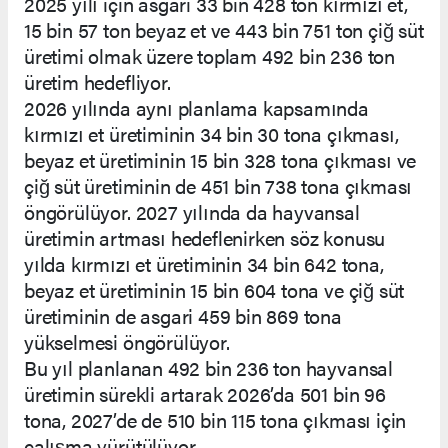
2025 yılı için asgari 33 bin 428 ton kırmızı et,
15 bin 57 ton beyaz et ve 443 bin 751 ton çiğ süt
üretimi olmak üzere toplam 492 bin 236 ton
üretim hedefliyor.
2026 yılında aynı planlama kapsamında
kırmızı et üretiminin 34 bin 30 tona çıkması,
beyaz et üretiminin 15 bin 328 tona çıkması ve
çiğ süt üretiminin de 451 bin 738 tona çıkması
öngörülüyor. 2027 yılında da hayvansal
üretimin artması hedeflenirken söz konusu
yılda kırmızı et üretiminin 34 bin 642 tona,
beyaz et üretiminin 15 bin 604 tona ve çiğ süt
üretiminin de asgari 459 bin 869 tona
yükselmesi öngörülüyor.
Bu yıl planlanan 492 bin 236 ton hayvansal
üretimin sürekli artarak 2026’da 501 bin 96
tona, 2027’de de 510 bin 115 tona çıkması için
çalışma yürütülüyor.