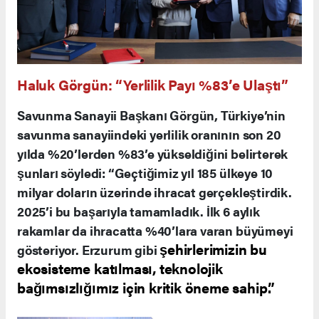
Haluk Görgün: “Yerlilik Payı %83’e Ulaştı”
Savunma Sanayii Başkanı Görgün, Türkiye’nin
savunma sanayiindeki yerlilik oranının son 20
yılda %20’lerden %83’e yükseldiğini belirterek
şunları söyledi: “Geçtiğimiz yıl 185 ülkeye 10
milyar doların üzerinde ihracat gerçekleştirdik.
2025’i bu başarıyla tamamladık. İlk 6 aylık
rakamlar da ihracatta %40’lara varan büyümeyi
şehirlerimizin bu
gösteriyor. Erzurum gibi
ekosisteme katılması, teknolojik
bağımsızlığımız için kritik öneme sahip.”