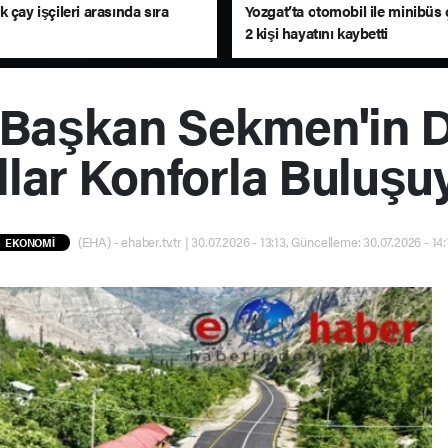
 çay işçileri arasında sıra
Yozgat’ta otomobil ile minibüs ç
2 kişi hayatını kaybetti
 Başkan Sekmen'in 
llar Konforla Buluşu
(EHA) - ehaber.tv.tr | 30.07.2026 - 13:13, Güncelleme: 30.07.2026 - 14:
EKONOMİ