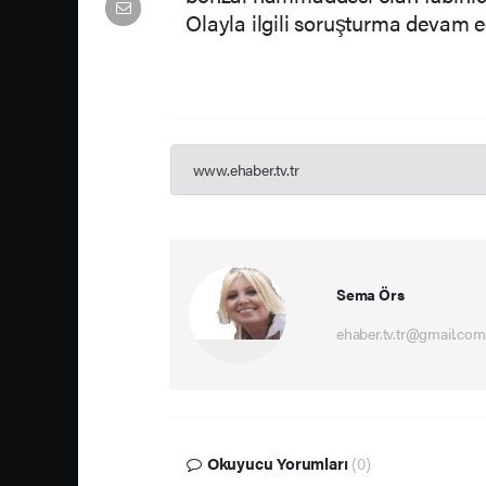
Olayla ilgili soruşturma devam e
www.ehaber.tv.tr
Sema Örs
ehaber.tv.tr@gmail.com
Okuyucu Yorumları
(0)