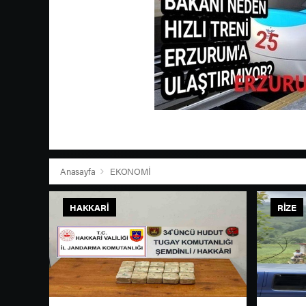
Anasayfa
EKONOMİ
HAKKARI
RIZE