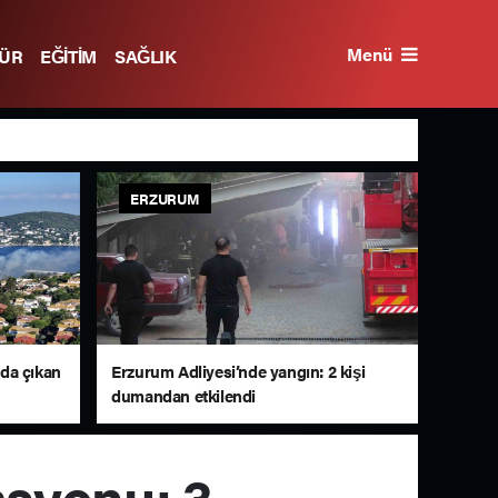
Menü
TÜR
EĞİTİM
SAĞLIK
ERZURUM
da çıkan
Erzurum Adliyesi’nde yangın: 2 kişi
dumandan etkilendi
syonu: 3