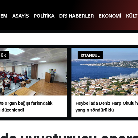
DEM
ASAYİŞ
POLİTİKA
DIŞ HABERLER
EKONOMİ
KÜL
BÜK
İSTANBUL
e organ bağışı farkındalık
Heybeliada Deniz Harp Okulu’n
ı düzenlendi
yangın söndürüldü
da uyuşturucu opera