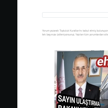
Yorum yazarak Topluluk Kuralları’nı kabul etmiş bulunuyor 
tek başınıza üstleniyorsunuz. Yazılan tüm yorumlardan sit