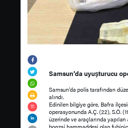
Samsun’da uyuşturucu ope
Samsun’da polis tarafından düz
alındı.
Edinilen bilgiye göre, Bafra ilç
operasyonunda A.Ç. (22), S.Ö. (19
üzerinde ve araçlarında yapıla
bonzai hammaddesi olan fubinica 