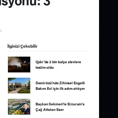
15
İlginizi Çekebilir
Iğdır’da 2 bin balya alevlere
teslim oldu
Demirözü’nde Zihinsel Engelli
Bakım Evi için ilk adım atılıyor
Başkan Sekmen’le Erzurum’a
Çağ Atlatan Eser