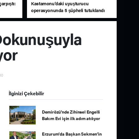
arpıştı:
Kastamonu’daki uyuşturucu
operasyonunda 5 şüpheli tutuklandı
Dokunuşuyla
yor
10
İlginizi Çekebilir
Demirözü’nde Zihinsel Engelli
Bakım Evi için ilk adım atılıyor
Erzurum'da Başkan Sekmen'in