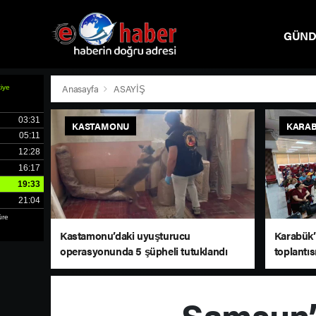
GÜN
SPOR
Anasayfa
ASAYİŞ
KASTAMONU
KARA
Kastamonu’daki uyuşturucu
Karabük’t
operasyonunda 5 şüpheli tutuklandı
toplantıs
Samsun’