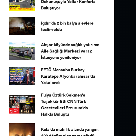
Dokunuşuyla Yollar Konforla
Buluşuyor
Iğdır’da 2 bin balya alevlere
teslim oldu
Akşar köyünde sağlık yatırımı:
Aile Sağlığı Merkezi ve 112
İstasyonu yenileniyor
FETÖ Mensubu Burkay
Karatepe Afyonkarahisar’da
Yakalandı
Fulya Öztürk Sekmen’e
Teşekkür Etti CNN Türk
Gazetecileri Erzurum’da
Halkla Buluştu
Kula’da makilik alanda yangın:
400 dönüm alan zarar gördü