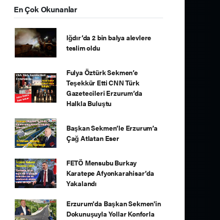
En Çok Okunanlar
Iğdır’da 2 bin balya alevlere
teslim oldu
Fulya Öztürk Sekmen’e
Teşekkür Etti CNN Türk
Gazetecileri Erzurum’da
Halkla Buluştu
Başkan Sekmen’le Erzurum’a
Çağ Atlatan Eser
FETÖ Mensubu Burkay
Karatepe Afyonkarahisar’da
Yakalandı
Erzurum'da Başkan Sekmen'in
Dokunuşuyla Yollar Konforla