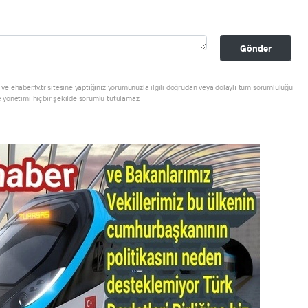
Gönder
ve ehaber.tv.tr sitesine yaptığınız yorumunuzla ilgili doğrudan veya dolaylı tüm sorumluluğu
e yönetimi hiçbir şekilde sorumlu tutulamaz.