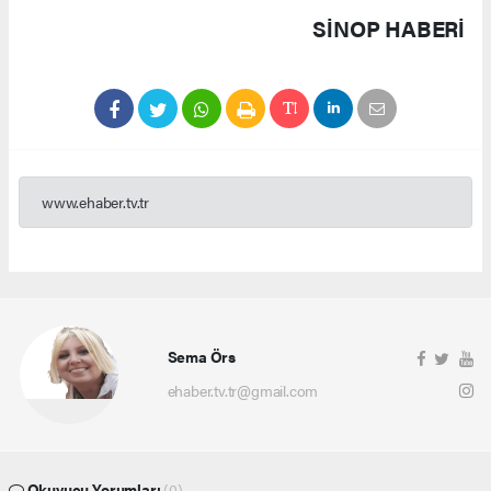
SINOP HABERİ
www.ehaber.tv.tr
Sema Örs
ehaber.tv.tr@gmail.com
Okuyucu Yorumları
(0)