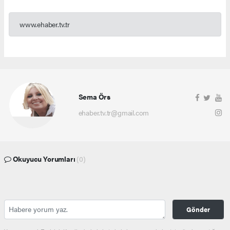
www.ehaber.tv.tr
Sema Örs
ehaber.tv.tr@gmail.com
Okuyucu Yorumları
(0)
Gönder