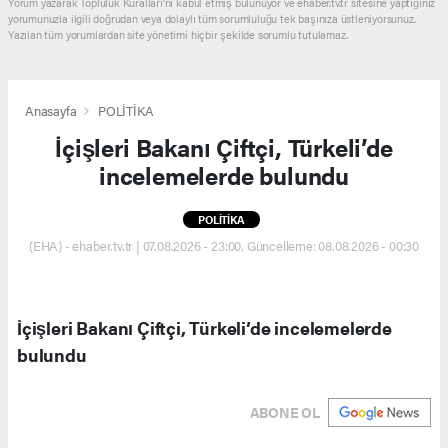
Yorum yazarak Topluluk Kuralları’nı kabul etmiş bulunuyor ve ehaber.tv.tr sitesine yaptığınız
yorumunuzla ilgili doğrudan veya dolaylı tüm sorumluluğu tek başınıza üstleniyorsunuz.
Yazılan tüm yorumlardan site yönetimi hiçbir şekilde sorumlu tutulamaz.
Anasayfa
POLİTİKA
İçişleri Bakanı Çiftçi, Türkeli’de
incelemelerde bulundu
POLİTİKA
(EHA) - ehaber.tv.tr | 07.08.2026 - 23:00, Güncelleme: 08.08.2026 - 00:30
İçişleri Bakanı Çiftçi, Türkeli’de incelemelerde
bulundu
ABONE OL