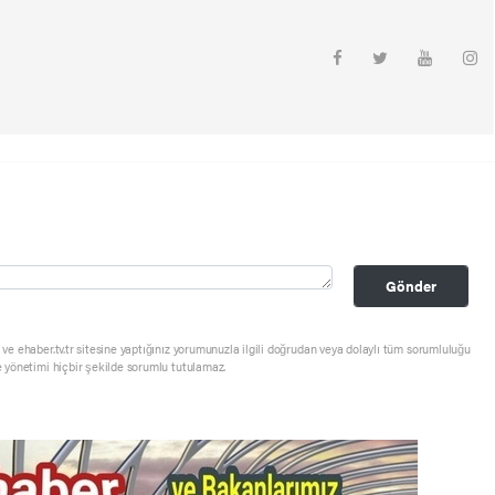
Gönder
ve ehaber.tv.tr sitesine yaptığınız yorumunuzla ilgili doğrudan veya dolaylı tüm sorumluluğu
e yönetimi hiçbir şekilde sorumlu tutulamaz.