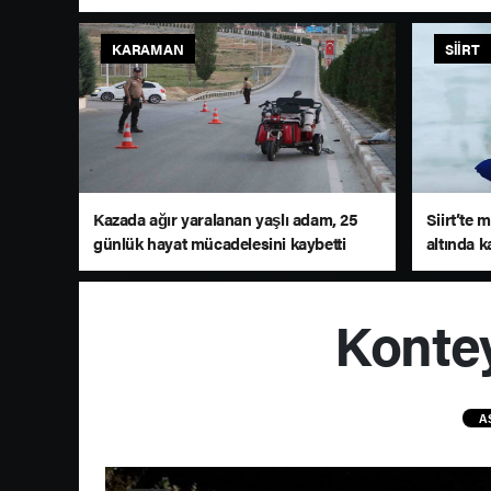
KARAMAN
SIIRT
Kazada ağır yaralanan yaşlı adam, 25
Siirt’te
günlük hayat mücadelesini kaybetti
altında k
Kontey
A