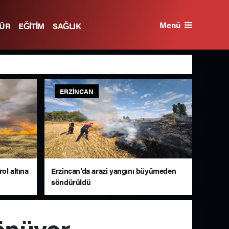
Menü
TÜR
EĞİTİM
SAĞLIK
ERZINCAN
ol altına
Erzincan’da arazi yangını büyümeden
söndürüldü
önüyor