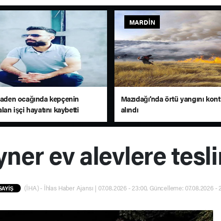
MARDIN
 maden ocağında kepçenin
Mazıdağı’nda örtü yangını kontr
alan işçi hayatını kaybetti
alındı
ner ev alevlere tesl
(İHA) - İhlas Haber Ajansı | 07.08.2026 - 23:00, Güncelleme: 07.08.2026 - 
SAYİŞ