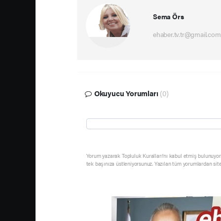
Sema Örs
ehaber.tv.tr@gmail.com
Okuyucu Yorumları
(0)
Yorum yazarak Topluluk Kuralları’nı kabul etmiş bulunuyor 
tek başınıza üstleniyorsunuz. Yazılan tüm yorumlardan sit