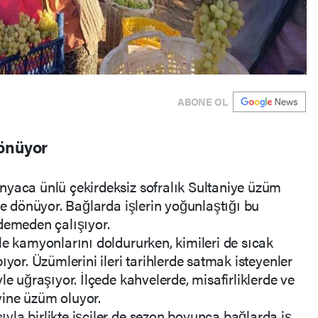
ABONE OL
dönüyor
nyaca ünlü çekirdeksiz sofralık Sultaniye üzüm
le dönüyor. Bağlarda işlerin yoğunlaştığı bu
demeden çalışıyor.
le kamyonlarını doldururken, kimileri de sıcak
ıyor. Üzümlerini ileri tarihlerde satmak isteyenler
le uğraşıyor. İlçede kahvelerde, misafirliklerde ve
ine üzüm oluyor.
la birlikte işçiler de sezon boyunca bağlarda iş