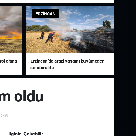
ERZINCAN
ol altına
Erzincan’da arazi yangını büyümeden
söndürüldü
im oldu
22:36
İlginizi Çekebilir