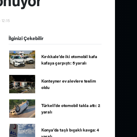
 12:15
İlginizi Çekebilir
Kırıkkale’de iki otomobil kafa
kafaya çarpıştı: 5 yaralı
Konteyner ev alevlere teslim
oldu
Türkeli’de otomobil takla attı: 2
yaralı
Konya’da taşlı bıçaklı kavga: 4
yaralı