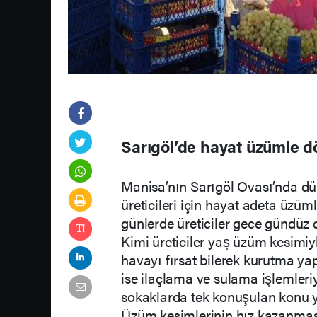
Sarıgöl’de hayat üzümle 
Manisa’nın Sarıgöl Ovası’nda dü
üreticileri için hayat adeta üzüm
günlerde üreticiler gece gündüz 
Kimi üreticiler yaş üzüm kesimiy
havayı fırsat bilerek kurutma yap
ise ilaçlama ve sulama işlemleriy
sokaklarda tek konuşulan konu y
Üzüm kesimlerinin hız kazanmasıy