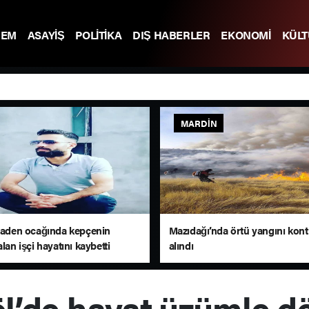
DEM
ASAYİŞ
POLİTİKA
DIŞ HABERLER
EKONOMİ
KÜL
MARDIN
 maden ocağında kepçenin
Mazıdağı’nda örtü yangını kontr
alan işçi hayatını kaybetti
alındı
öl’de hayat üzümle d