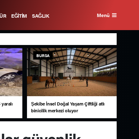
Menü
TÜR
EĞİTİM
SAĞLIK
BURSA
 yaralı
Şekibe İnsel Doğal Yaşam Çiftliği atlı
binicilik merkezi oluyor
nlar güvenlik