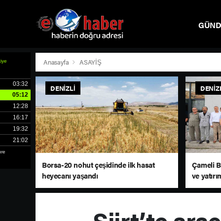
GÜN
SPOR
Anasayfa
ASAYİŞ
DENIZLI
DENIZ
Borsa-20 nohut çeşidinde ilk hasat
Çameli B
heyecanı yaşandı
ve yatırı
Siirt’te ara