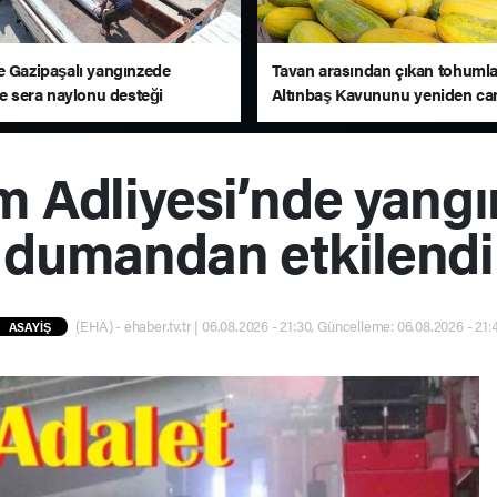
e Gazipaşalı yangınzede
Tavan arasından çıkan tohumla
re sera naylonu desteği
Altınbaş Kavununu yeniden can
 Adliyesi’nde yangın
dumandan etkilendi
(EHA) - ehaber.tv.tr | 06.08.2026 - 21:30, Güncelleme: 06.08.2026 - 21:
ASAYİŞ