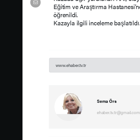
Eğitim ve Araştırma Hastanesi’ne
öğrenildi.
Kazayla ilgili inceleme başlatıldı
www.ehaber.tv.tr
Sema Örs
ehaber.tv.tr@gmail.com