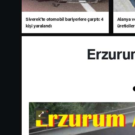
Siverek’te otomobil bariyerlere çarptı: 4
Alanya v
kişi yaralandı
üreticile
Erzurum