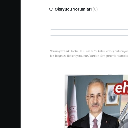
Okuyucu Yorumları
(0)
Yorum yazarak Topluluk Kuralları’nı kabul etmiş bulunuyor 
tek başınıza üstleniyorsunuz. Yazılan tüm yorumlardan sit