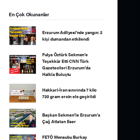
En Çok Okunanlar
Erzurum Adliyesi’nde yangın: 2
kişi dumandan etkilendi
Fulya Öztürk Sekmen’e
Teşekkür Etti CNN Türk
Gazetecileri Erzurum’da
Halkla Buluştu
Hakkari-İran sınırında 7 kilo
720 gram eroin ele geçirildi
Başkan Sekmen’le Erzurum’a
Çağ Atlatan Eser
FETÖ Mensubu Burkay