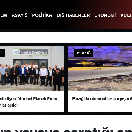
DEM
ASAYİŞ
POLİTİKA
DIŞ HABERLER
EKONOMİ
KÜL
LI
ELAZIĞ
elediyesi Yöresel Ekmek Fırını
Elazığ’da otomobiller çarpıştı: 5
mlar açıldı
cın yayaya çarptığı a