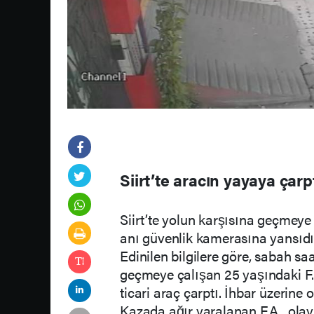
Siirt’te aracın yayaya çar
Siirt’te yolun karşısına geçmeye
anı güvenlik kamerasına yansıdı
Edinilen bilgilere göre, sabah sa
geçmeye çalışan 25 yaşındaki F.A
ticari araç çarptı. İhbar üzerine o
Kazada ağır yaralanan F.A., olay