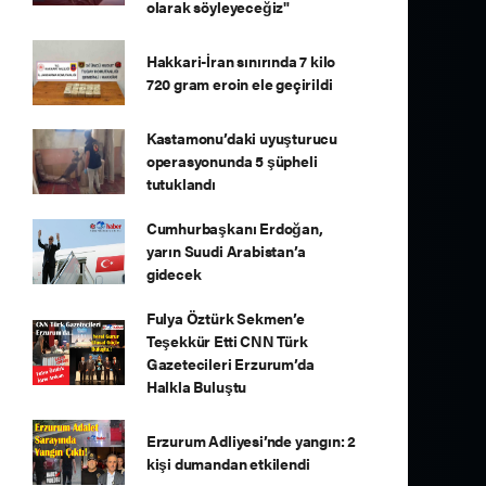
olarak söyleyeceğiz"
Hakkari-İran sınırında 7 kilo
720 gram eroin ele geçirildi
Kastamonu’daki uyuşturucu
operasyonunda 5 şüpheli
tutuklandı
Cumhurbaşkanı Erdoğan,
yarın Suudi Arabistan’a
gidecek
Fulya Öztürk Sekmen’e
Teşekkür Etti CNN Türk
Gazetecileri Erzurum’da
Halkla Buluştu
Erzurum Adliyesi’nde yangın: 2
kişi dumandan etkilendi