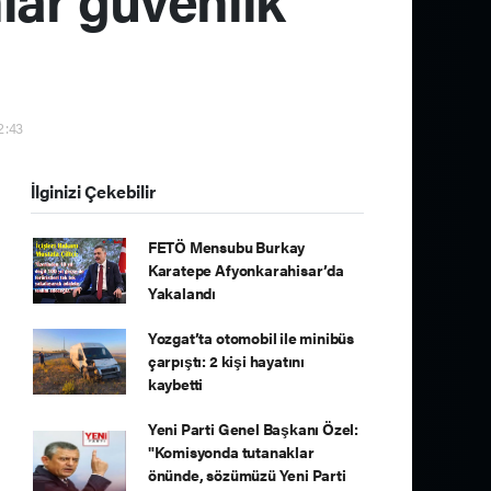
12:43
İlginizi Çekebilir
FETÖ Mensubu Burkay
Karatepe Afyonkarahisar’da
Yakalandı
Yozgat’ta otomobil ile minibüs
çarpıştı: 2 kişi hayatını
kaybetti
Yeni Parti Genel Başkanı Özel:
"Komisyonda tutanaklar
önünde, sözümüzü Yeni Parti