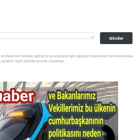
Gönder
ve ehaber.tv.tr sitesine yaptığınız yorumunuzla ilgili doğrudan veya dolaylı tüm sorumluluğu
e yönetimi hiçbir şekilde sorumlu tutulamaz.