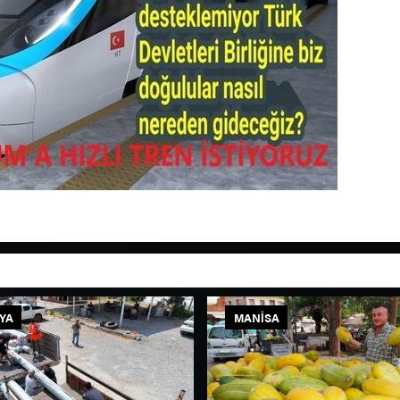
YA
MANISA