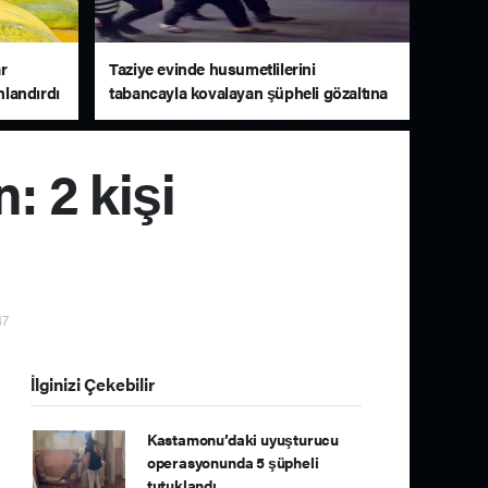
r
Taziye evinde husumetlilerini
landırdı
tabancayla kovalayan şüpheli gözaltına
alındı
: 2 kişi
47
İlginizi Çekebilir
Kastamonu’daki uyuşturucu
operasyonunda 5 şüpheli
tutuklandı