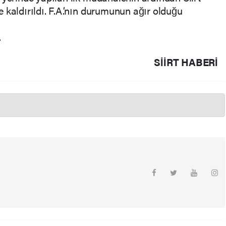
 kaldırıldı. F.A.’nın durumunun ağır olduğu
.
SIIRT HABERİ