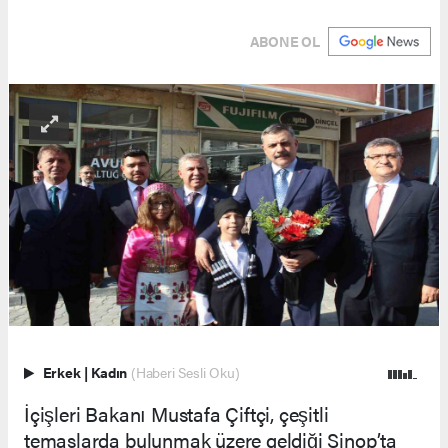
ABONE OL
Erkek
|
Kadın
(Haberi Sesli Oku)
İçişleri Bakanı Mustafa Çiftçi, çeşitli
temaslarda bulunmak üzere geldiği Sinop’ta