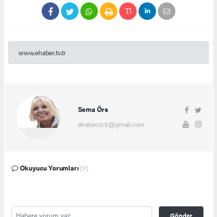
www.ehaber.tv.tr
Sema Örs
ehaber.tv.tr@gmail.com
Okuyucu Yorumları
(0)
Gönder