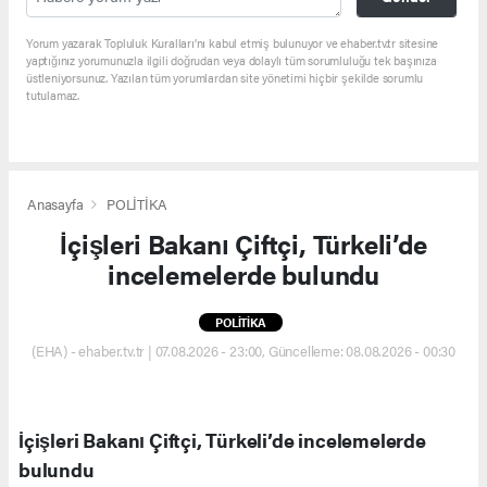
Yorum yazarak Topluluk Kuralları’nı kabul etmiş bulunuyor ve ehaber.tv.tr sitesine
yaptığınız yorumunuzla ilgili doğrudan veya dolaylı tüm sorumluluğu tek başınıza
üstleniyorsunuz. Yazılan tüm yorumlardan site yönetimi hiçbir şekilde sorumlu
tutulamaz.
Anasayfa
POLİTİKA
İçişleri Bakanı Çiftçi, Türkeli’de
incelemelerde bulundu
POLİTİKA
(EHA) - ehaber.tv.tr | 07.08.2026 - 23:00, Güncelleme: 08.08.2026 - 00:30
İçişleri Bakanı Çiftçi, Türkeli’de incelemelerde
bulundu