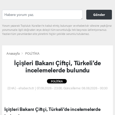
Gönder
Yorum yazarak Topluluk Kuralları’nı kabul etmiş bulunuyor ve ehaber.tv.tr sitesine yaptığınız
yorumunuzla ilgili doğrudan veya dolaylı tüm sorumluluğu tek başınıza üstleniyorsunuz.
Yazılan tüm yorumlardan site yönetimi hiçbir şekilde sorumlu tutulamaz.
Anasayfa
POLİTİKA
İçişleri Bakanı Çiftçi, Türkeli’de
incelemelerde bulundu
POLİTİKA
(EHA) - ehaber.tv.tr | 07.08.2026 - 23:00, Güncelleme: 08.08.2026 - 00:30
İçişleri Bakanı Çiftçi, Türkeli’de incelemelerde