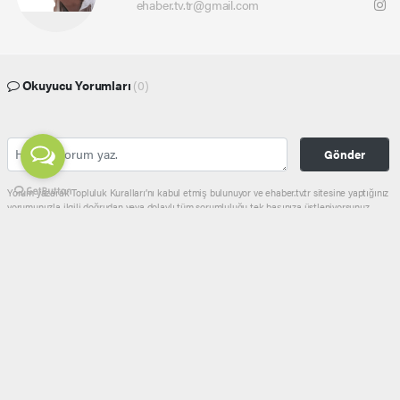
ehaber.tv.tr@gmail.com
Okuyucu Yorumları
(0)
Gönder
Yorum yazarak Topluluk Kuralları’nı kabul etmiş bulunuyor ve ehaber.tv.tr sitesine yaptığınız
yorumunuzla ilgili doğrudan veya dolaylı tüm sorumluluğu tek başınıza üstleniyorsunuz.
Yazılan tüm yorumlardan site yönetimi hiçbir şekilde sorumlu tutulamaz.
haber paketi
haber scripti
haber yazılımı
Tüm hakları saklı tutulmaktadır.Copyright 2026©
Haber Yazılımı:
Web Aksiyon ®