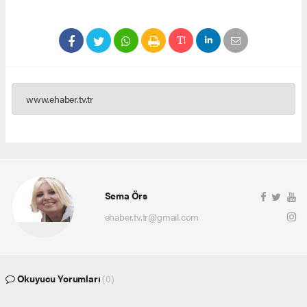
www.ehaber.tv.tr
Sema Örs
ehaber.tv.tr@gmail.com
Okuyucu Yorumları
(0)