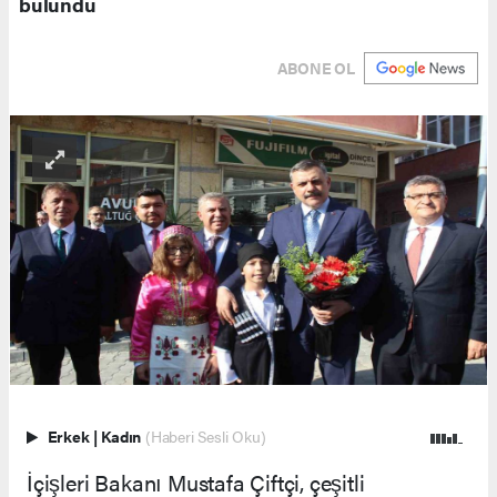
bulundu
ABONE OL
Erkek
|
Kadın
(Haberi Sesli Oku)
İçişleri Bakanı Mustafa Çiftçi, çeşitli