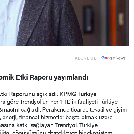
ABONE OL
mik Etki Raporu yayımlandı
tki Raporu’nu açıkladı. KPMG Türkiye
a göre Trendyol’un her 1 TL’lik faaliyeti Türkiye
şmasını sağladı. Perakende ticaret, tekstil ve giyim,
, enerji, finansal hizmetler başta olmak üzere
asına katkı sağlayan Trendyol, Türkiye
ijital dönüşümünü destekleyen bir ekosistem