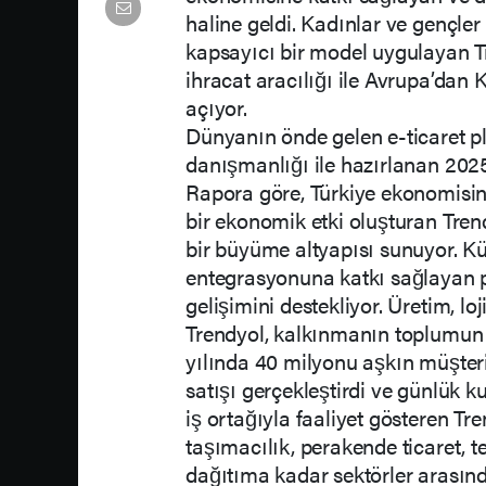
haline geldi. Kadınlar ve gençle
kapsayıcı bir model uygulayan Tre
ihracat aracılığı ile Avrupa’dan
açıyor.
Dünyanın önde gelen e-ticaret p
danışmanlığı ile hazırlanan 20
Rapora göre, Türkiye ekonomisi
bir ekonomik etki oluşturan Trendy
bir büyüme altyapısı sunuyor. Kü
entegrasyonuna katkı sağlayan pl
gelişimini destekliyor. Üretim, loj
Trendyol, kalkınmanın toplumun 
yılında 40 milyonu aşkın müşteri
satışı gerçekleştirdi ve günlük k
iş ortağıyla faaliyet gösteren Tre
taşımacılık, perakende ticaret, t
dağıtıma kadar sektörler arasınd