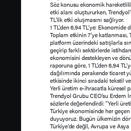
Söz konusu ekonomik hareketlilik 
etki alanı oluştururken, Trendyol’
TL’lik etki oluşmasını sağlıyor.
1 TL’den 6,94 TL’ye: Ekonomide d
Toplam etkinin 7’ye katlanması, 
platform üzerindeki satışlarla sın
geçirip farklı sektörlerde istihd
ekonomisini destekleyen ve dönüş
raporuna göre, 1 TL’den 6,94 TL’y
dağılımında perakende ticaret y
etkisinde ikinci sıradaki tekstil v
Yerli üretim e-ihracatla küresel p
Trendyol Grubu CEO’su Erdem İ
sözlerle değerlendirdi: "Yerli üret
Türkiye ekonomisinde her geçen
duyuyoruz. Bugün ülkemizin dört 
Türkiye’de değil, Avrupa ve Asya 