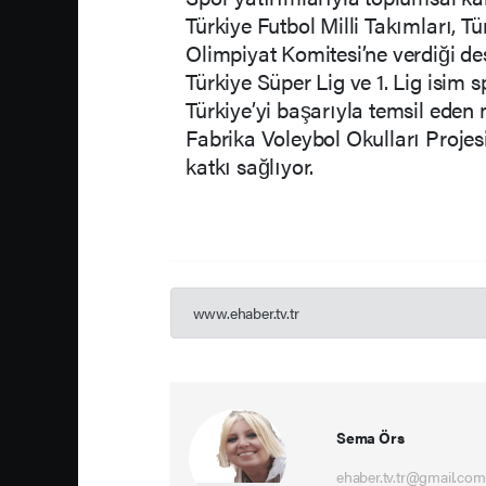
Türkiye Futbol Milli Takımları, Tü
Olimpiyat Komitesi’ne verdiği d
Türkiye Süper Lig ve 1. Lig isim
Türkiye’yi başarıyla temsil eden 
Fabrika Voleybol Okulları Projes
katkı sağlıyor.
www.ehaber.tv.tr
Sema Örs
ehaber.tv.tr@gmail.com