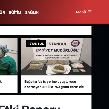
Menü
TÜR
EĞİTİM
SAĞLIK
İSTANBUL
lk
Bağcılar’da iş yerine uyuşturucu
operasyonu: 1 kilo 740 gram esrar ele
geçirildi
Etki Raporu