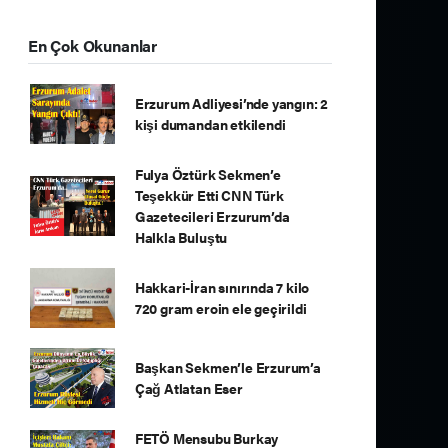
En Çok Okunanlar
Erzurum Adliyesi’nde yangın: 2
kişi dumandan etkilendi
Fulya Öztürk Sekmen’e
Teşekkür Etti CNN Türk
Gazetecileri Erzurum’da
Halkla Buluştu
Hakkari-İran sınırında 7 kilo
720 gram eroin ele geçirildi
Başkan Sekmen’le Erzurum’a
Çağ Atlatan Eser
FETÖ Mensubu Burkay