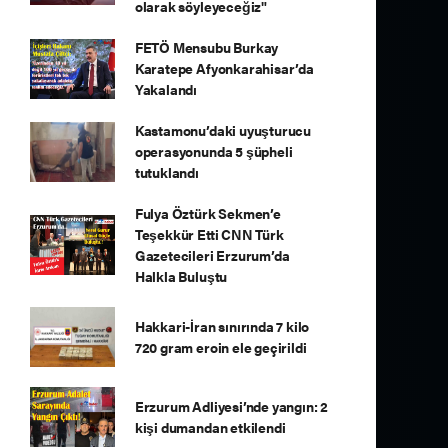
olarak söyleyeceğiz"
FETÖ Mensubu Burkay
Karatepe Afyonkarahisar’da
Yakalandı
Kastamonu’daki uyuşturucu
operasyonunda 5 şüpheli
tutuklandı
Fulya Öztürk Sekmen’e
Teşekkür Etti CNN Türk
Gazetecileri Erzurum’da
Halkla Buluştu
Hakkari-İran sınırında 7 kilo
720 gram eroin ele geçirildi
Erzurum Adliyesi’nde yangın: 2
kişi dumandan etkilendi