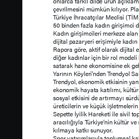
onlarca farklı dilde ürün açıkla
çevrilmesini mümkün kılıyor. Pla
Türkiye İhracatçılar Meclisi (Tİ
50 binden fazla kadın girişimci d
Kadın girişimcileri merkeze alan
dijital pazaryeri erişimiyle kadın 
Rapora göre, aktif olarak dijital
diğer kadınlar için bir rol model
satarak hane ekonomisine ek gelir
Yarının Köyleri’nden Trendyol Sa
Trendyol, ekonomik etkisinin yanı s
ekonomik hayata katılımı, kültür
sosyal etkisini de artırmayı sürdü
üreticilerin ve küçük işletmeleri
Sepette İyilik Hareketi ile sivil 
aracılığıyla Türkiye’nin kültür v
kılmaya katkı sunuyor.
Spor yatırımlarıyla toplumsal ka