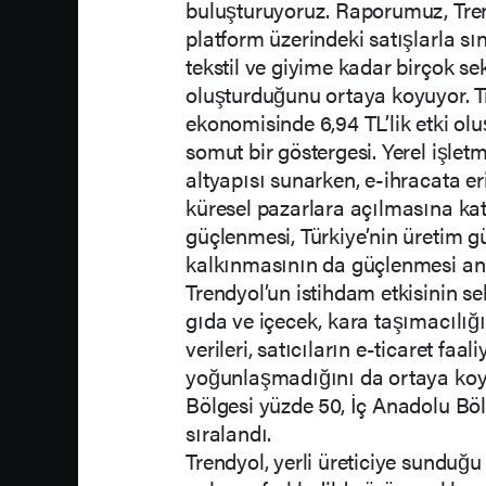
buluşturuyoruz. Raporumuz, Tren
platform üzerindeki satışlarla sı
tekstil ve giyime kadar birçok sek
oluşturduğunu ortaya koyuyor. Tre
ekonomisinde 6,94 TL’lik etki o
somut bir göstergesi. Yerel işlet
altyapısı sunarken, e-ihracata er
küresel pazarlara açılmasına kat
güçlenmesi, Türkiye’nin üretim g
kalkınmasının da güçlenmesi anl
Trendyol’un istihdam etkisinin se
gıda ve içecek, kara taşımacılığı 
verileri, satıcıların e-ticaret faa
yoğunlaşmadığını da ortaya koyd
Bölgesi yüzde 50, İç Anadolu Böl
sıralandı.
Trendyol, yerli üreticiye sunduğu