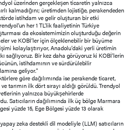
dyol üzerinden gerçekleşen ticaretin yalnızca
nırlı kalmadığını; üretimden lojistiğe, perakendeden
törde istihdam ve gelir oluşturan bir etki
ndyol’un her 1 TL’lik faaliyetinin Türkiye
luşturması da ekosistemimizin oluşturduğu değerin
meler ve KOBİ’ler için ölçeklenebilir bir büyüme
işimi kolaylaştırıyor, Anadolu’daki yerli üretimin
kı sağlıyoruz. Bir kez daha görüyoruz ki KOBİ’lerin
ücünün, istihdamının ve sürdürülebilir
amına geliyor."
ktörlere göre dağılımında ise perakende ticaret,
ve tarımın ilk dört sırayı aldığı görüldü. Trendyol
liyetlerinin yalnızca büyükşehirlerde
u. Satıcıların dağılımında ilk üç bölge Marmara
gesi yüzde 15, Ege Bölgesi yüzde 13 olarak
 yapay zeka destekli dil modeliyle (LLM) satıcıların