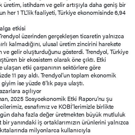
üretim, istihdam ve gelir artışıyla daha geniş bir
un her 1 TL’lik faaliyeti, Türkiye ekonomisinde 6,94
alga etkisi
Trendyol üzerinden gerçekleşen ticaretin yalnızca
ırlı kalmadığını, ulusal üretim zincirini harekete
am ve gelir oluşturduğunu gösterdi. Trendyol, Türkiye
türen bir ekosistem olarak öne çıktı. Etki
e ulaşan etki çarpanının sektörlere göre
üzde 11 pay aldı. Trendyol’un toplam ekonomik
e giyim ise yüzde 6’lık paya ulaştı.
azarlara açılıyor
nan, 2025 Sosyoekonomik Etki Raporu’nu şu
icilerimiz, esnafımız ve KOBİ’lerimizle birlikte
 gün daha fazla değer üretmekten büyük mutluluk
bir yanındaki iş ortaklarımızın ürünlerini yalnızca
kıtalarında milyonlarca kullanıcıyla