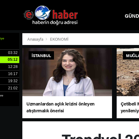
GÜN
SPOR
Anasayfa
EKONOMİ
İSTANBUL
MUĞL
Uzmanlardan açlık krizini önleyen
Çetibeli 
atıştırmalık önerisi
yenileni
Trendyol 2