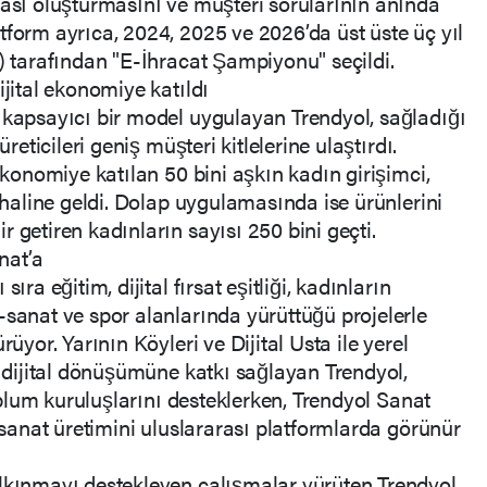
ması oluşturmasını ve müşteri sorularının anında
tform ayrıca, 2024, 2025 ve 2026’da üst üste üç yıl
M) tarafından "E-İhracat Şampiyonu" seçildi.
ijital ekonomiye katıldı
 kapsayıcı bir model uygulayan Trendyol, sağladığı
üreticileri geniş müşteri kitlelerine ulaştırdı.
 ekonomiye katılan 50 bini aşkın kadın girişimci,
i haline geldi. Dolap uygulamasında ise ürünlerini
 getiren kadınların sayısı 250 bini geçti.
nat’a
ıra eğitim, dijital fırsat eşitliği, kadınların
-sanat ve spor alanlarında yürüttüğü projelerle
rüyor. Yarının Köyleri ve Dijital Usta ile yerel
n dijital dönüşümüne katkı sağlayan Trendyol,
toplum kuruluşlarını desteklerken, Trendyol Sanat
e sanat üretimini uluslararası platformlarda görünür
lkınmayı destekleyen çalışmalar yürüten Trendyol,