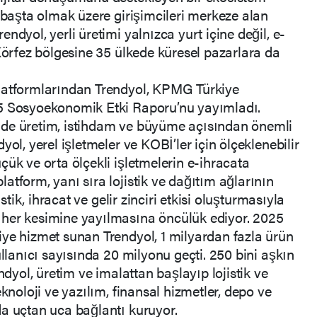
r başta olmak üzere girişimcileri merkeze alan
ndyol, yerli üretimi yalnızca yurt içine değil, e-
 Körfez bölgesine 35 ülkede küresel pazarlara da
latformlarından Trendyol, KPMG Türkiye
25 Sosyoekonomik Etki Raporu’nu yayımladı.
nde üretim, istihdam ve büyüme açısından önemli
ol, yerel işletmeler ve KOBİ’ler için ölçeklenebilir
çük ve orta ölçekli işletmelerin e-ihracata
atform, yanı sıra lojistik ve dağıtım ağlarının
istik, ihracat ve gelir zinciri etkisi oluşturmasıyla
her kesimine yayılmasına öncülük ediyor. 2025
ye hizmet sunan Trendyol, 1 milyardan fazla ürün
ullanıcı sayısında 20 milyonu geçti. 250 bini aşkın
ndyol, üretim ve imalattan başlayıp lojistik ve
eknoloji ve yazılım, finansal hizmetler, depo ve
a uçtan uca bağlantı kuruyor.