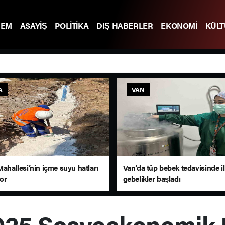
DEM
ASAYİŞ
POLİTİKA
DIŞ HABERLER
EKONOMİ
KÜL
A
VAN
Mahallesi’nin içme suyu hatları
Van’da tüp bebek tedavisinde i
yor
gebelikler başladı
025 Sosyoekonomik 