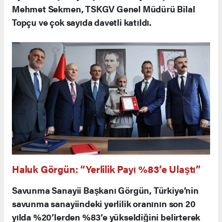
Mehmet Sekmen, TSKGV Genel Müdürü Bilal
Topçu ve çok sayıda davetli katıldı.
Haluk Görgün: “Yerlilik Payı %83’e Ulaştı”
Savunma Sanayii Başkanı Görgün, Türkiye’nin
savunma sanayiindeki yerlilik oranının son 20
yılda %20’lerden %83’e yükseldiğini belirterek