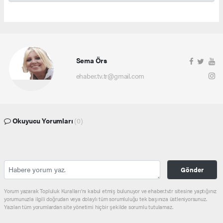
Sema Örs
ehaber.tv.tr@gmail.com
Okuyucu Yorumları
(0)
Gönder
Yorum yazarak Topluluk Kuralları’nı kabul etmiş bulunuyor ve ehaber.tv.tr sitesine yaptığınız
yorumunuzla ilgili doğrudan veya dolaylı tüm sorumluluğu tek başınıza üstleniyorsunuz.
Yazılan tüm yorumlardan site yönetimi hiçbir şekilde sorumlu tutulamaz.