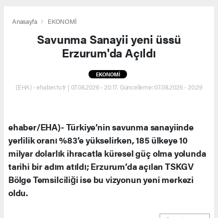
Anasayfa
EKONOMİ
Savunma Sanayii yeni üssü
Erzurum'da Açıldı
EKONOMİ
(EHA) - ehaber.tv.tr | 07.08.2026 - 20:17, Güncelleme: 07.08.2026 - 20:29
ehaber/EHA)- Türkiye’nin savunma sanayiinde
yerlilik oranı %83’e yükselirken, 185 ülkeye 10
milyar dolarlık ihracatla küresel güç olma yolunda
tarihi bir adım atıldı; Erzurum’da açılan TSKGV
Bölge Temsilciliği ise bu vizyonun yeni merkezi
oldu.