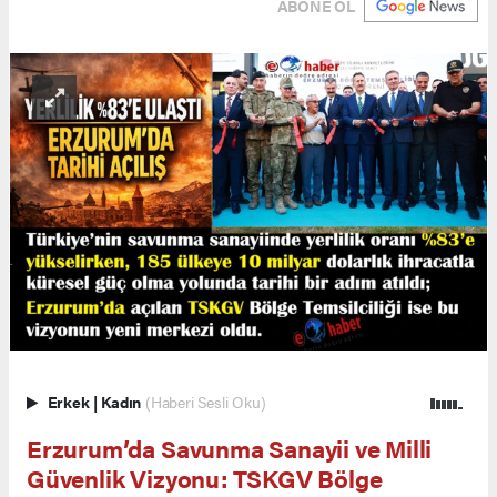
ABONE OL
Erkek
|
Kadın
(Haberi Sesli Oku)
Erzurum’da Savunma Sanayii ve Milli
Güvenlik Vizyonu: TSKGV Bölge