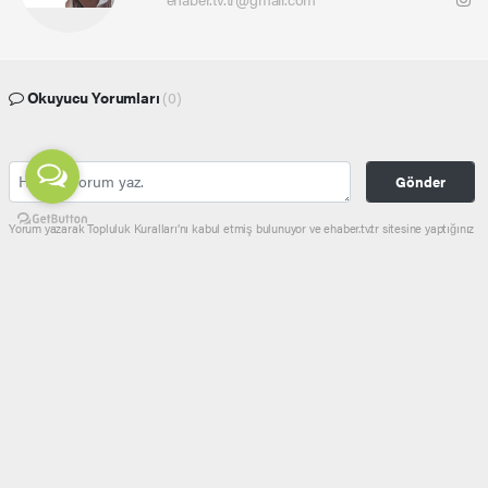
Okuyucu Yorumları
(0)
Gönder
Yorum yazarak Topluluk Kuralları’nı kabul etmiş bulunuyor ve ehaber.tv.tr sitesine yaptığınız
yorumunuzla ilgili doğrudan veya dolaylı tüm sorumluluğu tek başınıza üstleniyorsunuz.
Yazılan tüm yorumlardan site yönetimi hiçbir şekilde sorumlu tutulamaz.
haber paketi
haber scripti
haber yazılımı
Tüm hakları saklı tutulmaktadır.Copyright 2026©
Haber Yazılımı:
Web Aksiyon ®