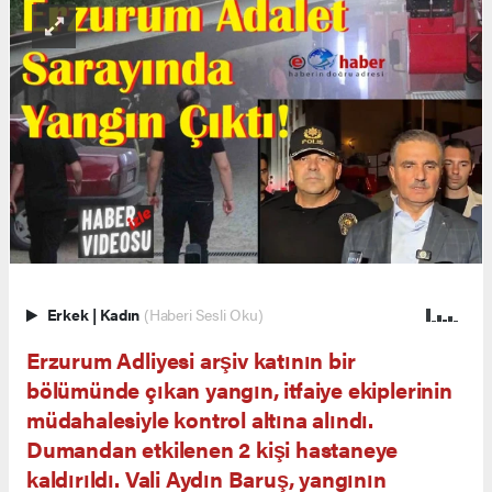
Erkek
|
Kadın
(Haberi Sesli Oku)
Erzurum Adliyesi arşiv katının bir
bölümünde çıkan yangın, itfaiye ekiplerinin
müdahalesiyle kontrol altına alındı.
Dumandan etkilenen 2 kişi hastaneye
kaldırıldı. Vali Aydın Baruş, yangının