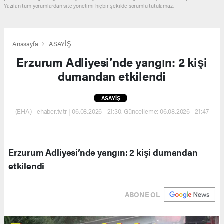
Yazılan tüm yorumlardan site yönetimi hiçbir şekilde sorumlu tutulamaz.
Anasayfa
ASAYİŞ
Erzurum Adliyesi’nde yangın: 2 kişi
dumandan etkilendi
ASAYİŞ
(EHA) - ehaber.tv.tr | 06.08.2026 - 21:30, Güncelleme: 06.08.2026 - 21:47
Erzurum Adliyesi’nde yangın: 2 kişi dumandan
etkilendi
ABONE OL