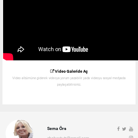
Video Galeride Aç
Video albümüne giderek videoya yorum yazabilir yada videoyu sosyal medyada
paylaşabilirsiniz.
Sema Örs
ehaber.tv.tr@gmail.com