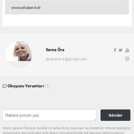
www.ehaber.tv.tr
Sema Örs
ehaber.tv.tr@gmail.com
Okuyucu Yorumları
(0)
Gönder
Yorum yazarak Topluluk Kuralları’nı kabul etmiş bulunuyor ve ehaber.tv.tr sitesine yaptığınız
yorumunuzla ilgili doğrudan veya dolaylı tüm sorumluluğu tek başınıza üstleniyorsunuz.