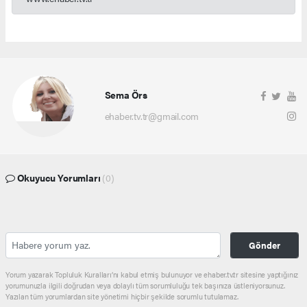
Sema Örs
ehaber.tv.tr@gmail.com
Okuyucu Yorumları
(0)
Gönder
Yorum yazarak Topluluk Kuralları’nı kabul etmiş bulunuyor ve ehaber.tv.tr sitesine yaptığınız
yorumunuzla ilgili doğrudan veya dolaylı tüm sorumluluğu tek başınıza üstleniyorsunuz.
Yazılan tüm yorumlardan site yönetimi hiçbir şekilde sorumlu tutulamaz.