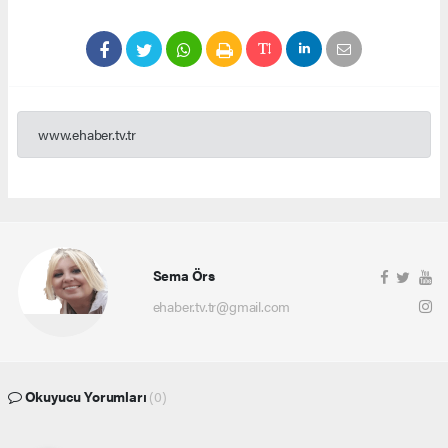
www.ehaber.tv.tr
Sema Örs
ehaber.tv.tr@gmail.com
Okuyucu Yorumları
(0)