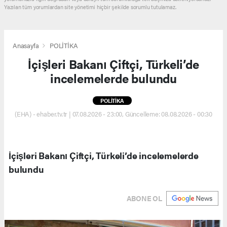
Yazılan tüm yorumlardan site yönetimi hiçbir şekilde sorumlu tutulamaz.
Anasayfa
POLİTİKA
İçişleri Bakanı Çiftçi, Türkeli’de
incelemelerde bulundu
POLİTİKA
(EHA) - ehaber.tv.tr | 07.08.2026 - 23:00, Güncelleme: 08.08.2026 - 00:30
İçişleri Bakanı Çiftçi, Türkeli’de incelemelerde
bulundu
ABONE OL