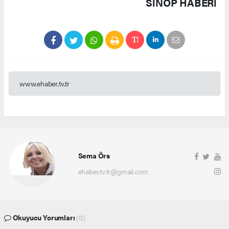
SINOP HABERİ
www.ehaber.tv.tr
Sema Örs
ehaber.tv.tr@gmail.com
Okuyucu Yorumları
(0)