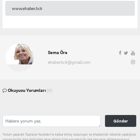
www.ehaber.tv.tr
Sema Örs
ehaber.tv.tr@gmail.com
Okuyucu Yorumları
(0)
Gönder
Yorum yazarak Topluluk Kuralları’nı kabul etmiş bulunuyor ve ehaber.tv.tr sitesine yaptığınız
yorumunuzla ilgili doğrudan veya dolaylı tüm sorumluluğu tek başınıza üstleniyorsunuz.