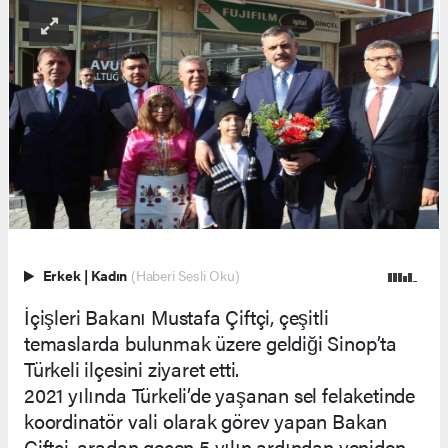
Erkek
|
Kadın
(Haberi Sesli Oku)
İçişleri Bakanı Mustafa Çiftçi, çeşitli
temaslarda bulunmak üzere geldiği Sinop’ta
Türkeli ilçesini ziyaret etti.
2021 yılında Türkeli’de yaşanan sel felaketinde
koordinatör vali olarak görev yapan Bakan
Çiftçi, aradan geçen 5 yılın ardından yeniden