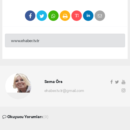
www.ehaber.tv.tr
Sema Örs
ehaber.tv.tr@gmail.com
Okuyucu Yorumları
(0)