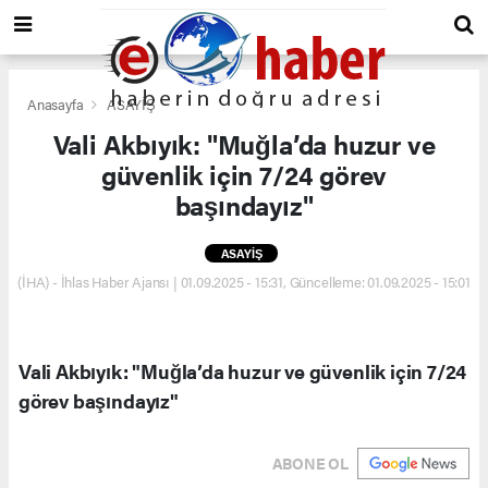
Anasayfa
ASAYİŞ
Vali Akbıyık: "Muğla’da huzur ve
güvenlik için 7/24 görev
başındayız"
ASAYİŞ
(İHA) - İhlas Haber Ajansı | 01.09.2025 - 15:31, Güncelleme: 01.09.2025 - 15:01
Vali Akbıyık: "Muğla’da huzur ve güvenlik için 7/24
görev başındayız"
ABONE OL