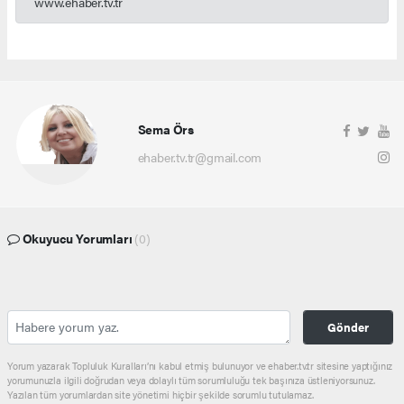
www.ehaber.tv.tr
Sema Örs
ehaber.tv.tr@gmail.com
Okuyucu Yorumları
(0)
Gönder
Yorum yazarak Topluluk Kuralları’nı kabul etmiş bulunuyor ve ehaber.tv.tr sitesine yaptığınız
yorumunuzla ilgili doğrudan veya dolaylı tüm sorumluluğu tek başınıza üstleniyorsunuz.
Yazılan tüm yorumlardan site yönetimi hiçbir şekilde sorumlu tutulamaz.