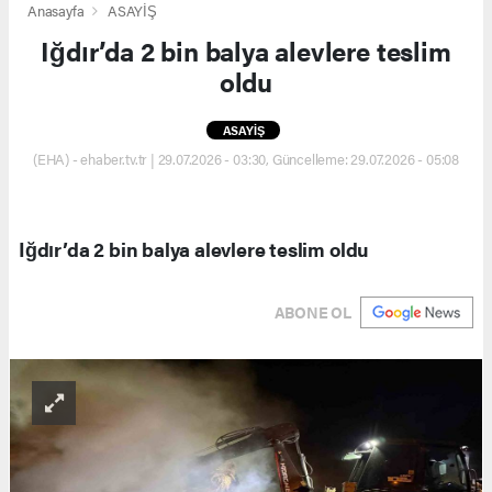
Anasayfa
ASAYİŞ
Iğdır’da 2 bin balya alevlere teslim
oldu
ASAYİŞ
(EHA) - ehaber.tv.tr | 29.07.2026 - 03:30, Güncelleme: 29.07.2026 - 05:08
Iğdır’da 2 bin balya alevlere teslim oldu
ABONE OL