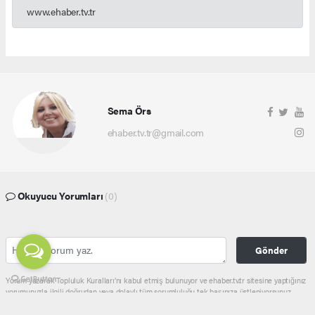
www.ehaber.tv.tr
Sema Örs
ehaber.tv.tr@gmail.com
Okuyucu Yorumları
(0)
Gönder
Yorum yazarak Topluluk Kuralları’nı kabul etmiş bulunuyor ve ehaber.tv.tr sitesine yaptığınız
yorumunuzla ilgili doğrudan veya dolaylı tüm sorumluluğu tek başınıza üstleniyorsunuz.
Yazılan tüm yorumlardan site yönetimi hiçbir şekilde sorumlu tutulamaz.