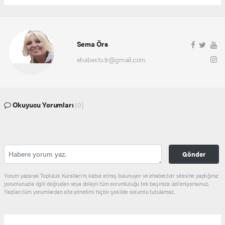
Sema Örs
ehaber.tv.tr@gmail.com
Okuyucu Yorumları
(0)
Gönder
Yorum yazarak Topluluk Kuralları’nı kabul etmiş bulunuyor ve ehaber.tv.tr sitesine yaptığınız
yorumunuzla ilgili doğrudan veya dolaylı tüm sorumluluğu tek başınıza üstleniyorsunuz.
Yazılan tüm yorumlardan site yönetimi hiçbir şekilde sorumlu tutulamaz.