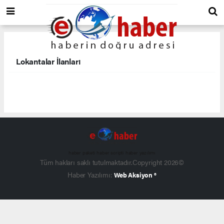
Lokantalar İlanları
haber paketi
haber scripti
haber yazılımı
Tüm hakları saklı tutulmaktadır.Copyright 2026©
Haber Yazılımı:
Web Aksiyon ®