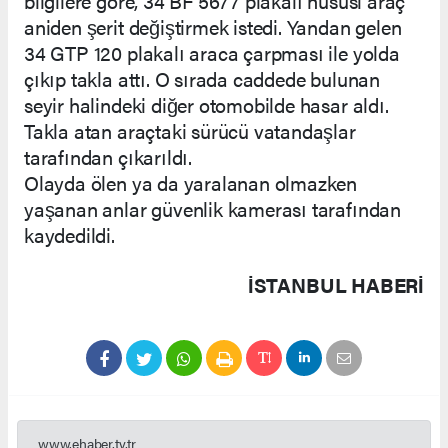
bilgilere göre, 34 BF 5677 plakalı hususi araç
aniden şerit değiştirmek istedi. Yandan gelen
34 GTP 120 plakalı araca çarpması ile yolda
çıkıp takla attı. O sırada caddede bulunan
seyir halindeki diğer otomobilde hasar aldı.
Takla atan araçtaki sürücü vatandaşlar
tarafından çıkarıldı.
Olayda ölen ya da yaralanan olmazken
yaşanan anlar güvenlik kamerası tarafından
kaydedildi.
İSTANBUL HABERİ
www.ehaber.tv.tr