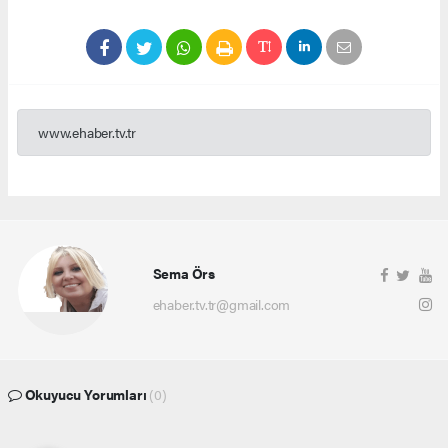
www.ehaber.tv.tr
Sema Örs
ehaber.tv.tr@gmail.com
Okuyucu Yorumları
(0)