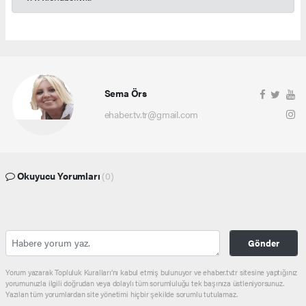
Sema Örs
ehaber.tv.tr@gmail.com
Okuyucu Yorumları
(0)
Gönder
Yorum yazarak Topluluk Kuralları’nı kabul etmiş bulunuyor ve ehaber.tv.tr sitesine yaptığınız
yorumunuzla ilgili doğrudan veya dolaylı tüm sorumluluğu tek başınıza üstleniyorsunuz.
Yazılan tüm yorumlardan site yönetimi hiçbir şekilde sorumlu tutulamaz.