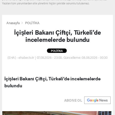
Yazılan tüm yorumlardan site yönetimi hiçbir şekilde sorumlu tutulamaz.
Anasayfa
POLİTİKA
İçişleri Bakanı Çiftçi, Türkeli’de
incelemelerde bulundu
POLİTİKA
(EHA) - ehaber.tv.tr | 07.08.2026 - 23:00, Güncelleme: 08.08.2026 - 00:30
İçişleri Bakanı Çiftçi, Türkeli’de incelemelerde
bulundu
ABONE OL