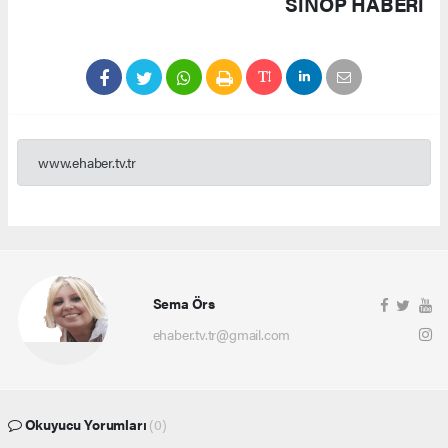
SINOP HABERİ
www.ehaber.tv.tr
Sema Örs
ehaber.tv.tr@gmail.com
Okuyucu Yorumları
(0)