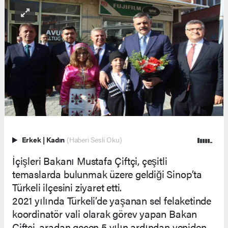
Erkek
|
Kadın
(Haberi Sesli Oku)
İçişleri Bakanı Mustafa Çiftçi, çeşitli
temaslarda bulunmak üzere geldiği Sinop’ta
Türkeli ilçesini ziyaret etti.
2021 yılında Türkeli’de yaşanan sel felaketinde
koordinatör vali olarak görev yapan Bakan
Çiftçi, aradan geçen 5 yılın ardından yeniden