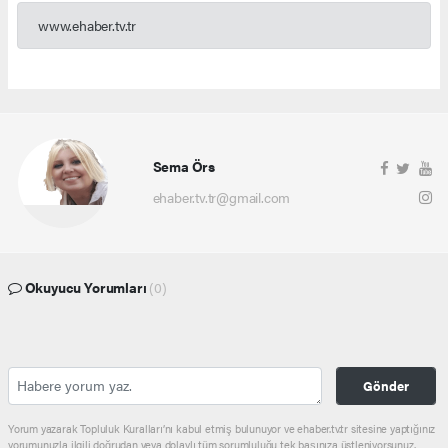
www.ehaber.tv.tr
Sema Örs
ehaber.tv.tr@gmail.com
Okuyucu Yorumları
(0)
Gönder
Yorum yazarak Topluluk Kuralları’nı kabul etmiş bulunuyor ve ehaber.tv.tr sitesine yaptığınız
yorumunuzla ilgili doğrudan veya dolaylı tüm sorumluluğu tek başınıza üstleniyorsunuz.