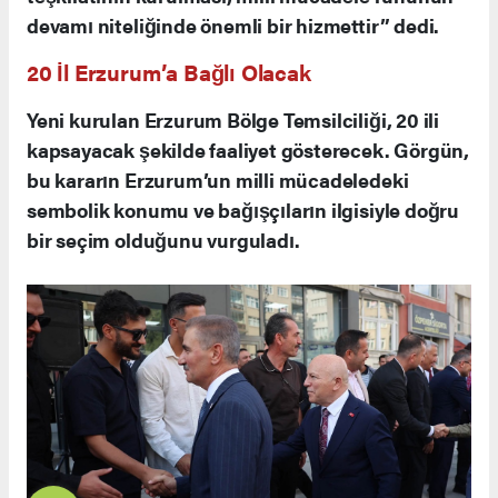
devamı niteliğinde önemli bir hizmettir” dedi.
20 İl Erzurum’a Bağlı Olacak
Yeni kurulan Erzurum Bölge Temsilciliği, 20 ili
kapsayacak şekilde faaliyet gösterecek. Görgün,
bu kararın Erzurum’un milli mücadeledeki
sembolik konumu ve bağışçıların ilgisiyle doğru
bir seçim olduğunu vurguladı.