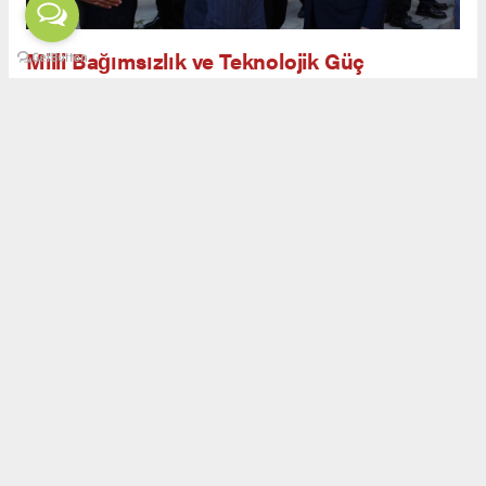
Milli Bağımsızlık ve Teknolojik Güç
Açılış töreninde yapılan konuşmalarda, savunma
sanayiinin yalnızca askeri güç değil, aynı
zamanda ekonomik ve teknolojik bağımsızlığın
da teminatı olduğu ifade edildi. Görgün,
Erzurum’un kadim geçmişi ve milli
mücadeledeki rolüyle savunma sanayiinde yeni
bir safhaya ulaşabileceğini belirtti.
Açılış kurdelesi kesildikten sonra vakıf binası
gezildi. Görgün, bağışçılara teşekkür ederek
plaket takdim etti. Katılımcılar, Erzurum’un
Türkiye’nin savunma sanayiinde yükselen
gücüne katkı sunacak bir merkez haline
geldiğini dile getirdi.