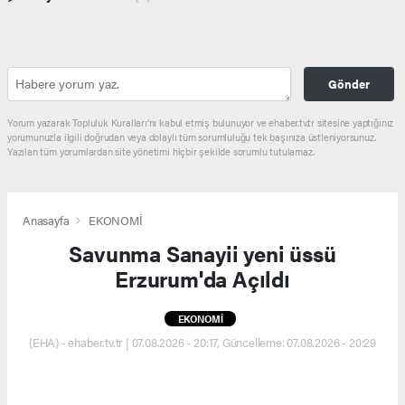
Gönder
Yorum yazarak Topluluk Kuralları’nı kabul etmiş bulunuyor ve ehaber.tv.tr sitesine yaptığınız
yorumunuzla ilgili doğrudan veya dolaylı tüm sorumluluğu tek başınıza üstleniyorsunuz.
Yazılan tüm yorumlardan site yönetimi hiçbir şekilde sorumlu tutulamaz.
Anasayfa
EKONOMİ
Savunma Sanayii yeni üssü
Erzurum'da Açıldı
EKONOMİ
(EHA) - ehaber.tv.tr | 07.08.2026 - 20:17, Güncelleme: 07.08.2026 - 20:29