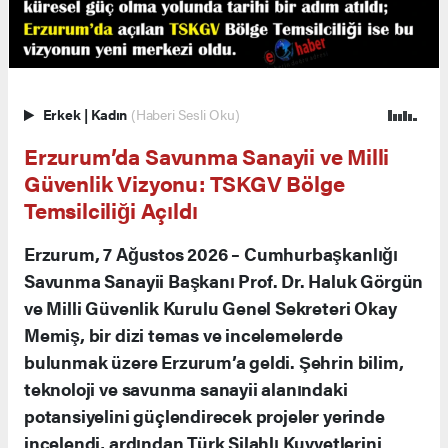
Erkek
|
Kadın
(Haberi Sesli Oku)
Erzurum’da Savunma Sanayii ve Milli
Güvenlik Vizyonu: TSKGV Bölge
Temsilciliği Açıldı
Erzurum, 7 Ağustos 2026 – Cumhurbaşkanlığı
Savunma Sanayii Başkanı Prof. Dr. Haluk Görgün
ve Milli Güvenlik Kurulu Genel Sekreteri Okay
Memiş, bir dizi temas ve incelemelerde
bulunmak üzere Erzurum’a geldi. Şehrin bilim,
teknoloji ve savunma sanayii alanındaki
potansiyelini güçlendirecek projeler yerinde
incelendi, ardından Türk Silahlı Kuvvetlerini