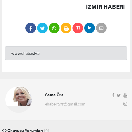
İZMIR HABERİ
www.ehaber.tv.tr
Sema Örs
ehaber.tv.tr@gmail.com
Okuyucu Yorumları
(0)