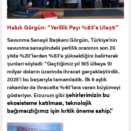
Haluk Görgün: “Yerlilik Payı %83’e Ulaştı”
Savunma Sanayii Başkanı Görgün, Türkiye’nin
savunma sanayiindeki yerlilik oranının son 20
yılda %20’lerden %83’e yükseldiğini belirterek
şunları söyledi: “Geçtiğimiz yıl 185 ülkeye 10
milyar doların üzerinde ihracat gerçekleştirdik.
2025’i bu başarıyla tamamladık. İlk 6 aylık
rakamlar da ihracatta %40’lara varan büyümeyi
şehirlerimizin bu
gösteriyor. Erzurum gibi
ekosisteme katılması, teknolojik
bağımsızlığımız için kritik öneme sahip.”