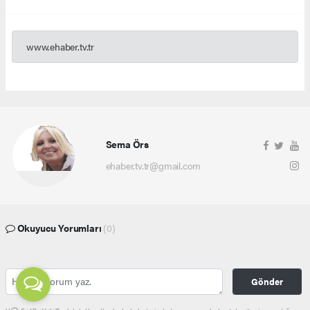
www.ehaber.tv.tr
Sema Örs
ehaber.tv.tr@gmail.com
Okuyucu Yorumları
(0)
Gönder