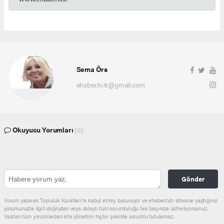
Sema Örs
ehaber.tv.tr@gmail.com
Okuyucu Yorumları
(0)
Gönder
Yorum yazarak Topluluk Kuralları’nı kabul etmiş bulunuyor ve ehaber.tv.tr sitesine yaptığınız
yorumunuzla ilgili doğrudan veya dolaylı tüm sorumluluğu tek başınıza üstleniyorsunuz.
Yazılan tüm yorumlardan site yönetimi hiçbir şekilde sorumlu tutulamaz.