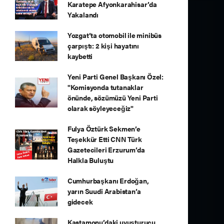
Karatepe Afyonkarahisar’da
Yakalandı
Yozgat’ta otomobil ile minibüs
çarpıştı: 2 kişi hayatını
kaybetti
Yeni Parti Genel Başkanı Özel:
"Komisyonda tutanaklar
önünde, sözümüzü Yeni Parti
olarak söyleyeceğiz"
Fulya Öztürk Sekmen’e
Teşekkür Etti CNN Türk
Gazetecileri Erzurum’da
Halkla Buluştu
Cumhurbaşkanı Erdoğan,
yarın Suudi Arabistan’a
gidecek
Kastamonu’daki uyuşturucu