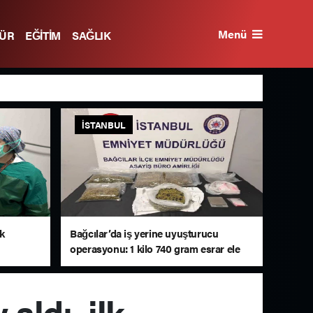
Menü
TÜR
EĞİTİM
SAĞLIK
İSTANBUL
lk
Bağcılar’da iş yerine uyuşturucu
operasyonu: 1 kilo 740 gram esrar ele
geçirildi
aldı, ilk