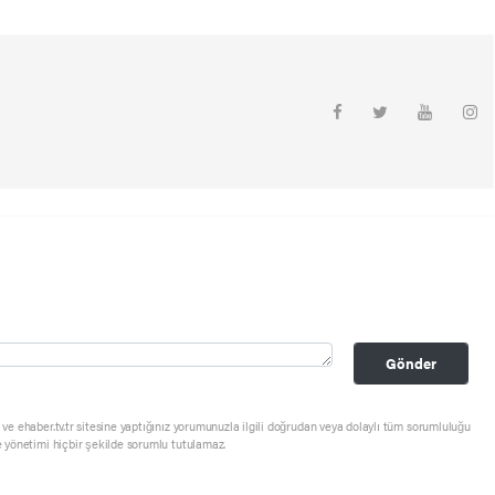
Gönder
ve ehaber.tv.tr sitesine yaptığınız yorumunuzla ilgili doğrudan veya dolaylı tüm sorumluluğu
e yönetimi hiçbir şekilde sorumlu tutulamaz.