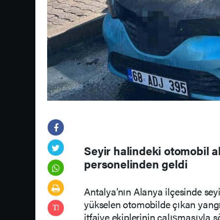
Seyir halindeki otomobil a
personelinden geldi
Antalya’nın Alanya ilçesinde se
yükselen otomobilde çıkan yangı
itfaiye ekiplerinin çalışmasıyla 