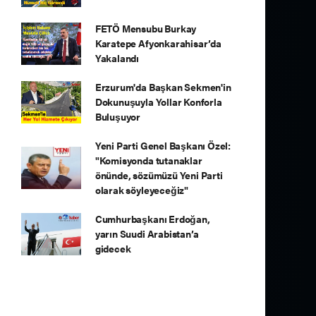
FETÖ Mensubu Burkay
Karatepe Afyonkarahisar’da
Yakalandı
Erzurum'da Başkan Sekmen'in
Dokunuşuyla Yollar Konforla
Buluşuyor
Yeni Parti Genel Başkanı Özel:
"Komisyonda tutanaklar
önünde, sözümüzü Yeni Parti
olarak söyleyeceğiz"
Cumhurbaşkanı Erdoğan,
yarın Suudi Arabistan’a
gidecek