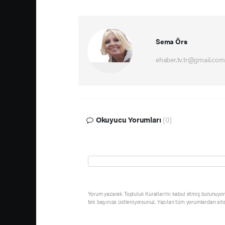
Sema Örs
ehaber.tv.tr@gmail.com
Okuyucu Yorumları
(0)
Yorum yazarak Topluluk Kuralları’nı kabul etmiş bulunuyor 
tek başınıza üstleniyorsunuz. Yazılan tüm yorumlardan sit