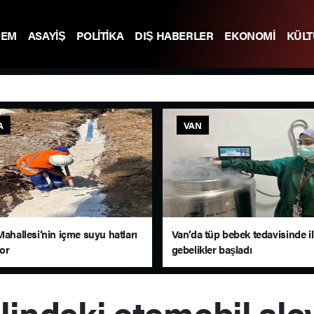
DEM
ASAYİŞ
POLİTİKA
DIŞ HABERLER
EKONOMİ
KÜL
A
VAN
Mahallesi’nin içme suyu hatları
Van’da tüp bebek tedavisinde i
yor
gebelikler başladı
lindeki otomobil alev 