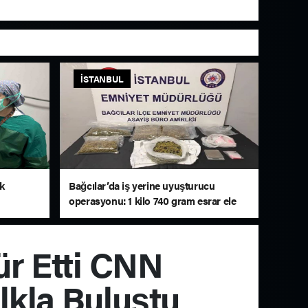
İSTANBUL
lk
Bağcılar’da iş yerine uyuşturucu
operasyonu: 1 kilo 740 gram esrar ele
geçirildi
ür Etti CNN
lkla Buluştu