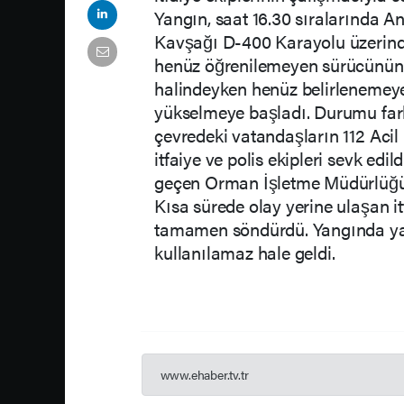
Yangın, saat 16.30 sıralarında A
Kavşağı D-400 Karayolu üzerinde 
henüz öğrenilemeyen sürücünün k
halindeyken henüz belirleneme
yükselmeye başladı. Durumu fark
çevredeki vatandaşların 112 Acil 
itfaiye ve polis ekipleri sevk edi
geçen Orman İşletme Müdürlüğü p
Kısa sürede olay yerine ulaşan itf
tamamen söndürdü. Yangında ya
kullanılamaz hale geldi.
www.ehaber.tv.tr