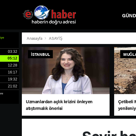
GÜN
SPOR
Anasayfa
ASAYİŞ
İSTANBUL
MUĞL
Uzmanlardan açlık krizini önleyen
Çetibeli 
atıştırmalık önerisi
yenileni
Seyir ha