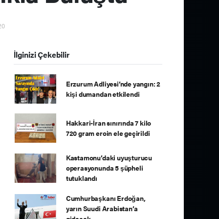
20
İlginizi Çekebilir
Erzurum Adliyesi’nde yangın: 2
kişi dumandan etkilendi
Hakkari-İran sınırında 7 kilo
720 gram eroin ele geçirildi
Kastamonu’daki uyuşturucu
operasyonunda 5 şüpheli
tutuklandı
Cumhurbaşkanı Erdoğan,
yarın Suudi Arabistan’a
gidecek