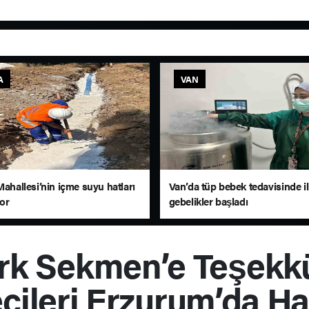
A
VAN
Mahallesi’nin içme suyu hatları
Van’da tüp bebek tedavisinde i
yor
gebelikler başladı
rk Sekmen’e Teşekk
cileri Erzurum’da Ha