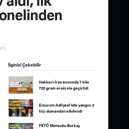
onelinden
8:15
İlginizi Çekebilir
Hakkari-İran sınırında 7 kilo
720 gram eroin ele geçirildi
Erzurum Adliyesi’nde yangın: 2
kişi dumandan etkilendi
FETÖ Mensubu Burkay