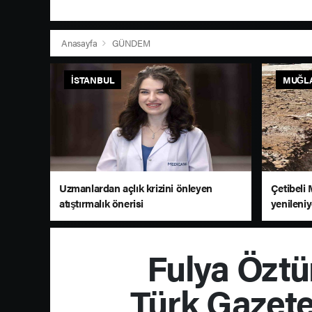
Anasayfa
GÜNDEM
İSTANBUL
MUĞL
Uzmanlardan açlık krizini önleyen
Çetibeli 
atıştırmalık önerisi
yenileni
Fulya Öztü
Türk Gazete