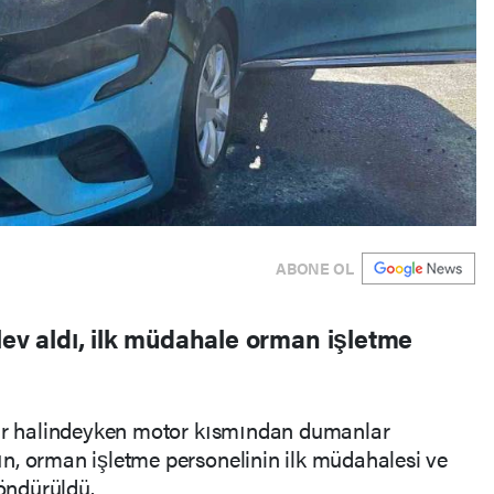
ABONE OL
lev aldı, ilk müdahale orman işletme
yir halindeyken motor kısmından dumanlar
n, orman işletme personelinin ilk müdahalesi ve
söndürüldü.