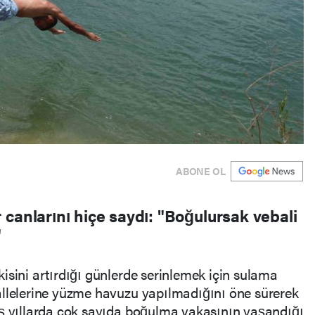
ABONE OL
canlarını hiçe saydı: "Boğulursak vebali
"
isini artırdığı günlerde serinlemek için sulama
allelerine yüzme havuzu yapılmadığını öne sürerek
iş yıllarda çok sayıda boğulma vakasının yaşandığı