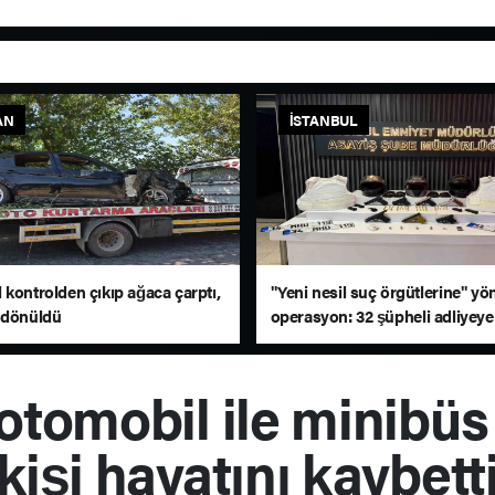
AN
İSTANBUL
 kontrolden çıkıp ağaca çarptı,
"Yeni nesil suç örgütlerine" yö
 dönüldü
operasyon: 32 şüpheli adliyeye
edildi
otomobil ile minibüs 
kişi hayatını kaybett