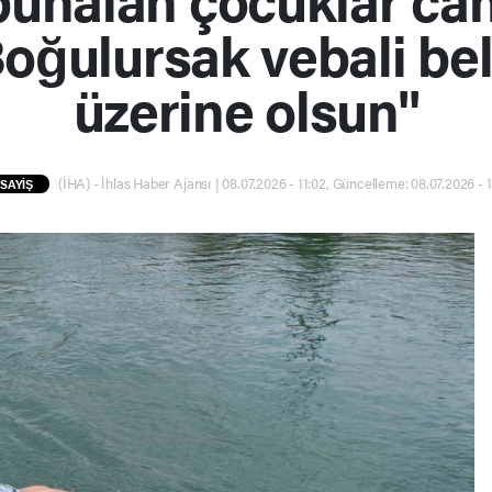
Boğulursak vebali be
üzerine olsun"
(İHA) - İhlas Haber Ajansı | 08.07.2026 - 11:02, Güncelleme: 08.07.2026 - 
SAYİŞ