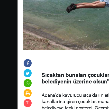
Sıcaktan bunalan çocuklar 
belediyenin üzerine olsun
Adana’da kavurucu sıcakların etk
kanallarına giren çocuklar, mah
belediyeye tepki gösterdi. Geçm