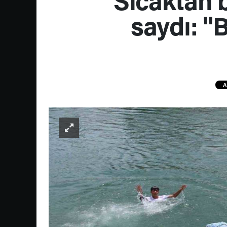
saydı: "
A