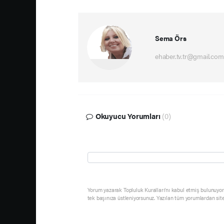
Sema Örs
ehaber.tv.tr@gmail.com
Okuyucu Yorumları
(0)
Yorum yazarak Topluluk Kuralları’nı kabul etmiş bulunuyor 
tek başınıza üstleniyorsunuz. Yazılan tüm yorumlardan sit