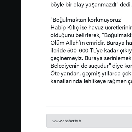
böyle bir olay yaşanmazdı" dedi.
"Boğulmaktan korkmuyoruz"
Habip Kılıç ise havuz ücretlerin
olduğunu belirterek, "Boğulmakt
Ölüm Allah’ın emridir. Buraya h
ileride 500-600 TL’ye kadar çıkıy
geçinemeyiz. Buraya serinlemek i
Belediyenin de suçudur" diye ko
Öte yandan, geçmiş yıllarda çok 
kanallarında tehlikeye rağmen ç
www.ehaber.tv.tr