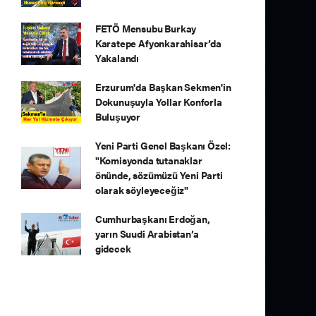
FETÖ Mensubu Burkay
Karatepe Afyonkarahisar’da
Yakalandı
Erzurum'da Başkan Sekmen'in
Dokunuşuyla Yollar Konforla
Buluşuyor
Yeni Parti Genel Başkanı Özel:
"Komisyonda tutanaklar
önünde, sözümüzü Yeni Parti
olarak söyleyeceğiz"
Cumhurbaşkanı Erdoğan,
yarın Suudi Arabistan’a
gidecek