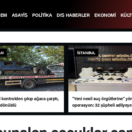
DEM
ASAYİŞ
POLİTİKA
DIŞ HABERLER
EKONOMİ
KÜL
AN
İSTANBUL
 kontrolden çıkıp ağaca çarptı,
"Yeni nesil suç örgütlerine" yö
 dönüldü
operasyon: 32 şüpheli adliyeye
edildi
unalan çocuklar canl