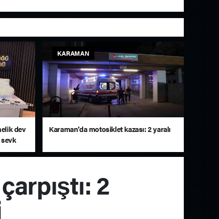
KARAMAN
nelik dev
Karaman’da motosiklet kazası: 2 yaralı
 sevk
çarpıştı: 2
i