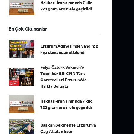
Hakkari-İran sınırında 7 kilo
720 gram eroin ele geçirildi
En Çok Okunanlar
Erzurum Adliyesi’nde yangın: 2
kişi dumandan etkilendi
Fulya Öztürk Sekmen’e
Teşekkür Etti CNN Türk
Gazetecileri Erzurum’da
Halkla Buluştu
Hakkari-İran sınırında 7 kilo
720 gram eroin ele geçirildi
Başkan Sekmen’le Erzurum’a
Çağ Atlatan Eser