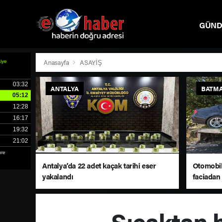
GÜN
SPOR
Anasayfa
ASAYİŞ
ANTALYA
BATM
Antalya’da 22 adet kaçak tarihi eser
Otomobil
yakalandı
faciadan
Sıcaktan b