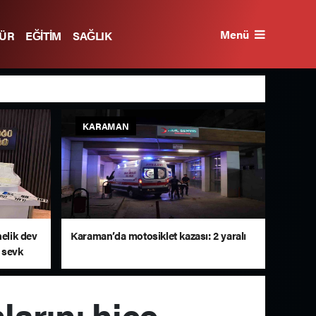
Menü
TÜR
EĞİTİM
SAĞLIK
KARAMAN
nelik dev
Karaman’da motosiklet kazası: 2 yaralı
 sevk
arını hiçe