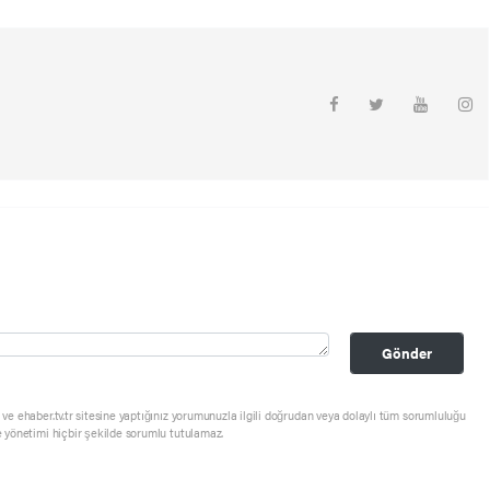
Gönder
ve ehaber.tv.tr sitesine yaptığınız yorumunuzla ilgili doğrudan veya dolaylı tüm sorumluluğu
e yönetimi hiçbir şekilde sorumlu tutulamaz.