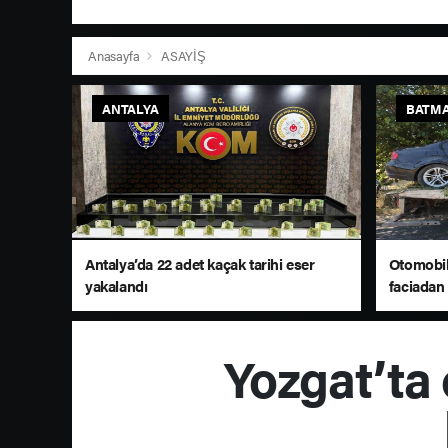
Anasayfa
ASAYİŞ
ANTALYA
BATM
Antalya’da 22 adet kaçak tarihi eser
Otomobil
yakalandı
faciadan
Yozgat’ta 