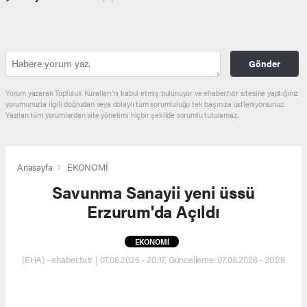
Gönder
Yorum yazarak Topluluk Kuralları’nı kabul etmiş bulunuyor ve ehaber.tv.tr sitesine yaptığınız
yorumunuzla ilgili doğrudan veya dolaylı tüm sorumluluğu tek başınıza üstleniyorsunuz.
Yazılan tüm yorumlardan site yönetimi hiçbir şekilde sorumlu tutulamaz.
Anasayfa
EKONOMİ
Savunma Sanayii yeni üssü
Erzurum'da Açıldı
EKONOMİ
(EHA) - ehaber.tv.tr | 07.08.2026 - 20:17, Güncelleme: 07.08.2026 - 20:29