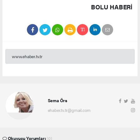
BOLU HABERİ
www.ehaber.tv.tr
Sema Örs
ehaber.tv.tr@gmail.com
Okuyucu Yorumları
(0)