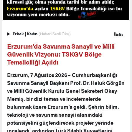
Erkek
|
Kadın
(Haberi Sesli Oku)
Erzurum’da Savunma Sanayii ve Milli
Güvenlik Vizyonu: TSKGV Bölge
Temsilciliği Açıldı
Erzurum, 7 Ağustos 2026 – Cumhurbaşkanlığı
Savunma Sanayii Başkanı Prof. Dr. Haluk Görgün
ve Milli Güvenlik Kurulu Genel Sekreteri Okay
Memiş, bir dizi temas ve incelemelerde
bulunmak üzere Erzurum’a geldi. Şehrin bilim,
teknoloji ve savunma sanayii alanındaki
potansiyelini güçlendirecek projeler yerinde
incelendi, ardından Türk Silahlı Kuvvetlerini