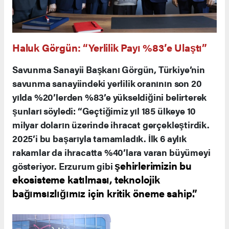
Haluk Görgün: “Yerlilik Payı %83’e Ulaştı”
Savunma Sanayii Başkanı Görgün, Türkiye’nin
savunma sanayiindeki yerlilik oranının son 20
yılda %20’lerden %83’e yükseldiğini belirterek
şunları söyledi: “Geçtiğimiz yıl 185 ülkeye 10
milyar doların üzerinde ihracat gerçekleştirdik.
2025’i bu başarıyla tamamladık. İlk 6 aylık
rakamlar da ihracatta %40’lara varan büyümeyi
şehirlerimizin bu
gösteriyor. Erzurum gibi
ekosisteme katılması, teknolojik
bağımsızlığımız için kritik öneme sahip.”