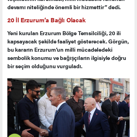
devamı niteliğinde önemli bir hizmettir” dedi.
20 İl Erzurum’a Bağlı Olacak
Yeni kurulan Erzurum Bölge Temsilciliği, 20 ili
kapsayacak şekilde faaliyet gösterecek. Görgün,
bu kararın Erzurum’un milli mücadeledeki
sembolik konumu ve bağışçıların ilgisiyle doğru
bir seçim olduğunu vurguladı.