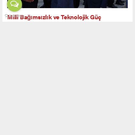
Milli Bağımsızlık ve Teknolojik Güç
Açılış töreninde yapılan konuşmalarda, savunma
sanayiinin yalnızca askeri güç değil, aynı
zamanda ekonomik ve teknolojik bağımsızlığın
da teminatı olduğu ifade edildi. Görgün,
Erzurum’un kadim geçmişi ve milli
mücadeledeki rolüyle savunma sanayiinde yeni
bir safhaya ulaşabileceğini belirtti.
Açılış kurdelesi kesildikten sonra vakıf binası
gezildi. Görgün, bağışçılara teşekkür ederek
plaket takdim etti. Katılımcılar, Erzurum’un
Türkiye’nin savunma sanayiinde yükselen
gücüne katkı sunacak bir merkez haline
geldiğini dile getirdi.