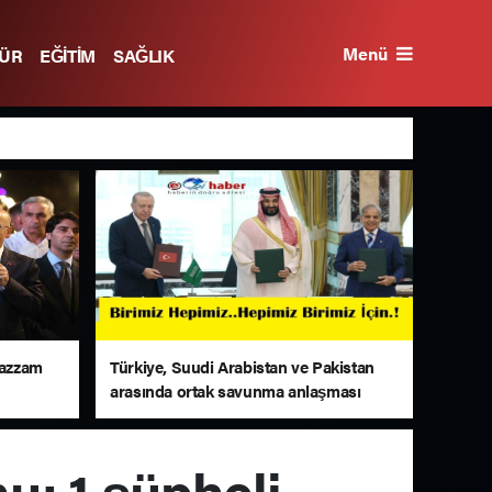
Menü
TÜR
EĞİTİM
SAĞLIK
uazzam
Türkiye, Suudi Arabistan ve Pakistan
arasında ortak savunma anlaşması
imzalandı
u: 1 şüpheli