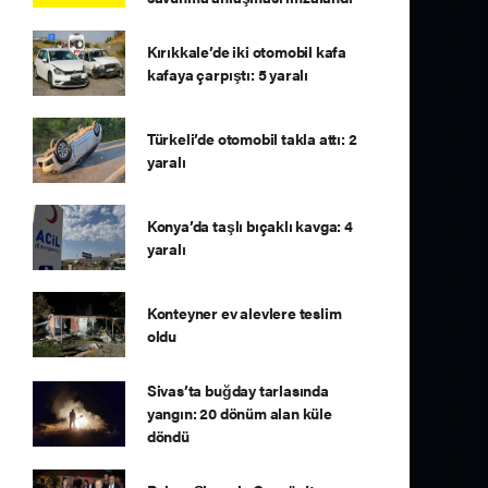
Kırıkkale’de iki otomobil kafa
kafaya çarpıştı: 5 yaralı
Türkeli’de otomobil takla attı: 2
yaralı
Konya’da taşlı bıçaklı kavga: 4
yaralı
Konteyner ev alevlere teslim
oldu
Sivas’ta buğday tarlasında
yangın: 20 dönüm alan küle
döndü