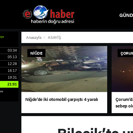
GÜN
SPOR
Anasayfa
ASAYİŞ
NIĞDE
ÇORU
Niğde’de iki otomobil çarpıştı: 4 yaralı
Çorum’da
sebep ol
döndü
Bilecik’te 