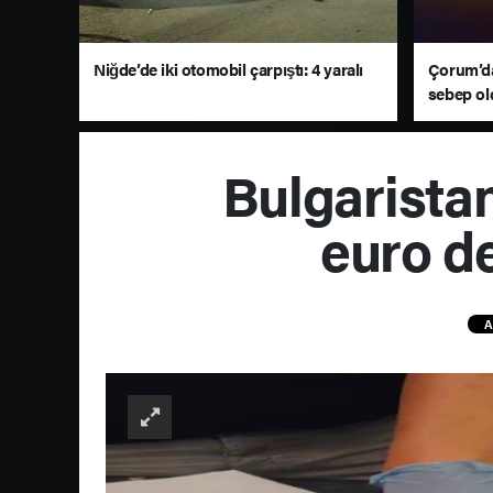
Niğde’de iki otomobil çarpıştı: 4 yaralı
Çorum’da
sebep ol
döndü
Bulgarista
euro de
A