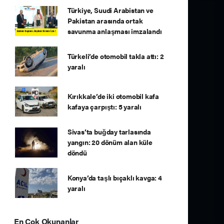
Türkiye, Suudi Arabistan ve
Pakistan arasında ortak
savunma anlaşması imzalandı
Türkeli’de otomobil takla attı: 2
yaralı
Kırıkkale’de iki otomobil kafa
kafaya çarpıştı: 5 yaralı
Sivas’ta buğday tarlasında
yangın: 20 dönüm alan küle
döndü
Konya’da taşlı bıçaklı kavga: 4
yaralı
En Çok Okunanlar