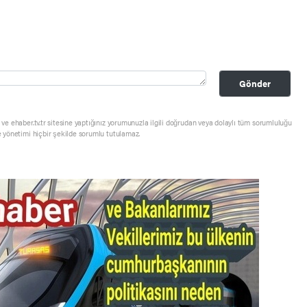
Gönder
ve ehaber.tv.tr sitesine yaptığınız yorumunuzla ilgili doğrudan veya dolaylı tüm sorumluluğu
e yönetimi hiçbir şekilde sorumlu tutulamaz.