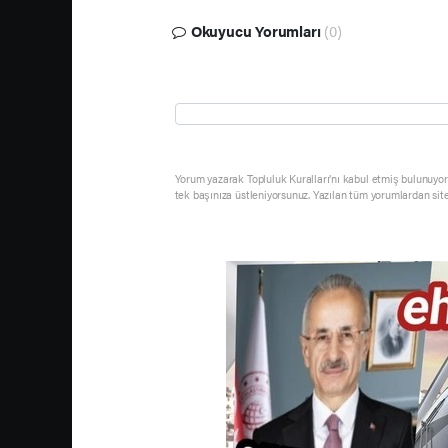
Okuyucu Yorumları
(0)
Yorum yazarak Topluluk Kuralları’nı kabul etmiş bulunuyor 
tek başınıza üstleniyorsunuz. Yazılan tüm yorumlardan sit