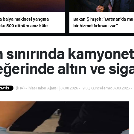
 balya makinesi yangına
Bakan Şimşek: "Batman’da m
du: 500 dönüm anız küle
bir hizmet fırtınası var"
n sınırında kamyonet
ğerinde altın ve siga
(İHA) - İhlas Haber Ajansı | 07.08.2026 - 19:30, Güncelleme: 07.08.2026 - 
SAYİŞ