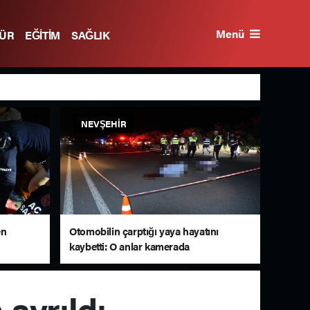
Menü
TÜR
EĞİTİM
SAĞLIK
NEVŞEHIR
en
Otomobilin çarptığı yaya hayatını
kaybetti: O anlar kamerada
 ayrıldı