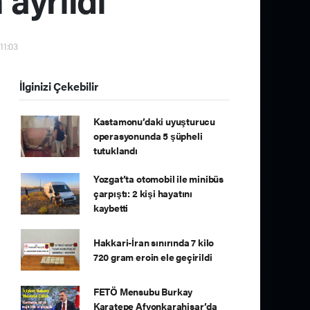
11:03
İlginizi Çekebilir
Kastamonu’daki uyuşturucu
operasyonunda 5 şüpheli
tutuklandı
Yozgat’ta otomobil ile minibüs
çarpıştı: 2 kişi hayatını
kaybetti
Hakkari-İran sınırında 7 kilo
720 gram eroin ele geçirildi
FETÖ Mensubu Burkay
Karatepe Afyonkarahisar’da