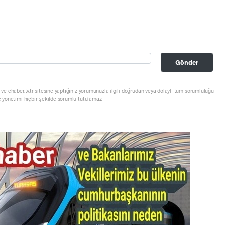
Gönder
ve ehaber.tv.tr sitesine yaptığınız yorumunuzla ilgili doğrudan veya dolaylı tüm sorumluluğu
e yönetimi hiçbir şekilde sorumlu tutulamaz.