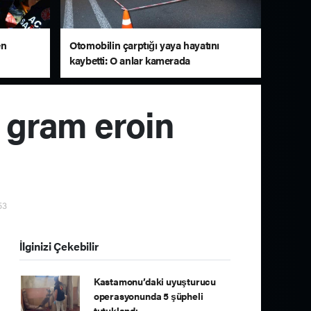
en
Otomobilin çarptığı yaya hayatını
kaybetti: O anlar kamerada
0 gram eroin
53
İlginizi Çekebilir
Kastamonu’daki uyuşturucu
operasyonunda 5 şüpheli
tutuklandı