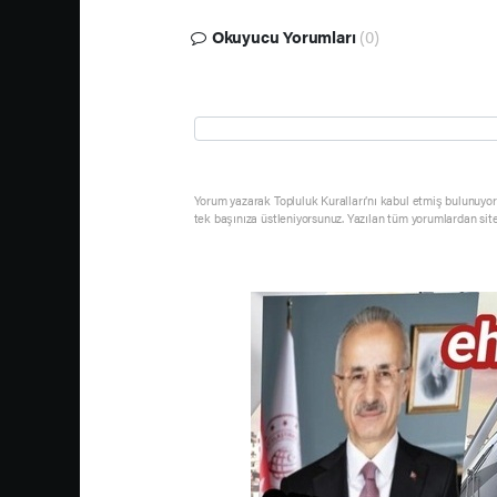
Okuyucu Yorumları
(0)
Yorum yazarak Topluluk Kuralları’nı kabul etmiş bulunuyor 
tek başınıza üstleniyorsunuz. Yazılan tüm yorumlardan sit