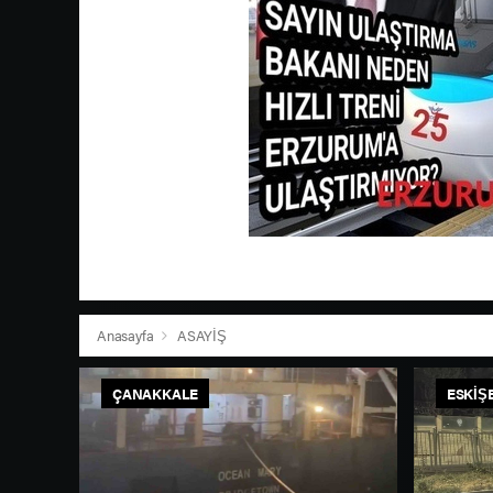
Anasayfa
ASAYİŞ
ÇANAKKALE
ESKIŞ