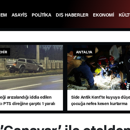
DEM
ASAYİŞ
POLİTİKA
DIŞ HABERLER
EKONOMİ
KÜL
EHIR
ANTALYA
eği arızalandığı iddia edilen
Side Antik Kent’te kuyuya düş
cı PTS direğine çarptı: 1 yaralı
çocuğa nefes kesen kurtarma
operasyonu
Canavar’ ile otelden