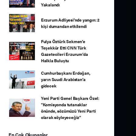
Yakalandı
Erzurum Adliyesi’nde yangın: 2
kişi dumandan etkilendi
Fulya Öztürk Sekmen’e
Teşekkür Etti CNN Türk
Gazetecileri Erzurum’da
Halkla Buluştu
Cumhurbaşkanı Erdoğan,
yarın Suudi Arabistan’a
gidecek
Yeni Parti Genel Başkanı Özel:
"Komisyonda tutanaklar
önünde, sözümüzü Yeni Parti
olarak söyleyeceğiz"
En Çok Okunanlar