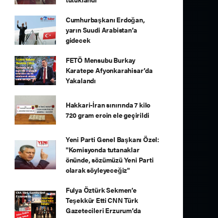
Cumhurbaşkanı Erdoğan,
yarın Suudi Arabistan’a
gidecek
FETÖ Mensubu Burkay
Karatepe Afyonkarahisar’da
Yakalandı
Hakkari-İran sınırında 7 kilo
720 gram eroin ele geçirildi
Yeni Parti Genel Başkanı Özel:
"Komisyonda tutanaklar
önünde, sözümüzü Yeni Parti
olarak söyleyeceğiz"
Fulya Öztürk Sekmen’e
Teşekkür Etti CNN Türk
Gazetecileri Erzurum’da