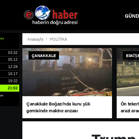
GÜN
SPOR
Anasayfa
POLİTİKA
ÇANAKKALE
ESKIŞ
Çanakkale Boğazı’nda kuru yük
Ön tekerl
gemisinde makine arızası
arazi ara
Trump ’