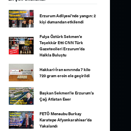
Erzurum Adliyesi’nde yangın: 2
kişi dumandan etkilendi
Fulya Öztürk Sekmen’e
Teşekkür Etti CNN Türk
Gazetecileri Erzurum’da
Halkla Buluştu
Hakkari-İran sınırında 7 kilo
720 gram eroin ele geçirildi
Başkan Sekmen’le Erzurum’a
Çağ Atlatan Eser
FETÖ Mensubu Burkay
Karatepe Afyonkarahisar’da
Yakalandı