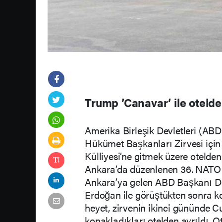
Trump ’Canavar’ ile otelde
Amerika Birleşik Devletleri (AB
Hükümet Başkanları Zirvesi içi
Külliyesi’ne gitmek üzere otelden 
Ankara’da düzenlenen 36. NATO 
Ankara’ya gelen ABD Başkanı D
Erdoğan ile görüştükten sonra ko
heyet, zirvenin ikinci gününde C
konakladıkları otelden ayrıldı. O