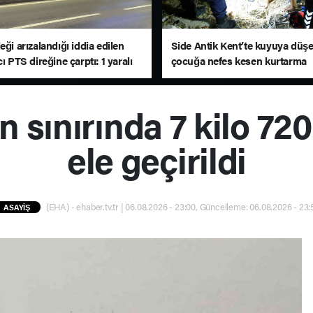
eği arızalandığı iddia edilen
Side Antik Kent’te kuyuya düş
cı PTS direğine çarptı: 1 yaralı
çocuğa nefes kesen kurtarma
operasyonu
n sınırında 7 kilo 72
ele geçirildi
(EHA) - ehaber.tv.tr | 06.08.2026 - 23:00, Güncelleme: 06.08.2026 - 23:
ASAYİŞ