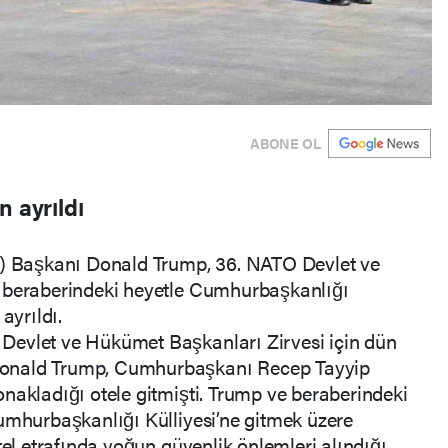
ABONE OL
n ayrıldı
D) Başkanı Donald Trump, 36. NATO Devlet ve
n beraberindeki heyetle Cumhurbaşkanlığı
ayrıldı.
Devlet ve Hükümet Başkanları Zirvesi için dün
onald Trump, Cumhurbaşkanı Recep Tayyip
nakladığı otele gitmişti. Trump ve beraberindeki
umhurbaşkanlığı Külliyesi’ne gitmek üzere
tel etrafında yoğun güvenlik önlemleri alındığı