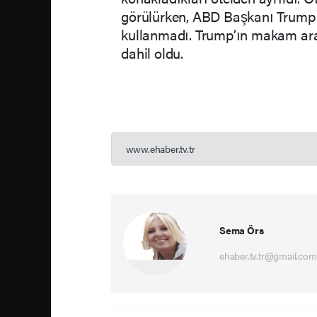
görülürken, ABD Başkanı Trump b
kullanmadı. Trump’ın makam arac
dahil oldu.
www.ehaber.tv.tr
Sema Örs
ehaber.tv.tr@gmail.com