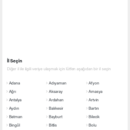
İl Seçin
Diğer il ile ilgili veriye ulaşmak için lütfen aşağıdan bir il seçin
Adana
Adıyaman
Afyon
Ağrı
Aksaray
Amasya
Antalya
Ardahan
Artvin
Aydın
Balıkesir
Bartın
Batman
Bayburt
Bilecik
Bingöl
Bitlis
Bolu