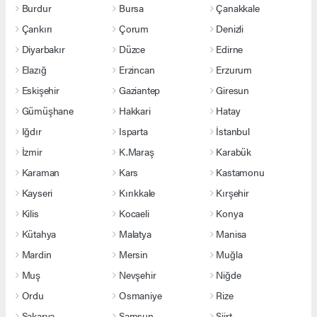
Burdur
Bursa
Çanakkale
Çankırı
Çorum
Denizli
Diyarbakır
Düzce
Edirne
Elazığ
Erzincan
Erzurum
Eskişehir
Gaziantep
Giresun
Gümüşhane
Hakkari
Hatay
Iğdır
Isparta
İstanbul
İzmir
K.Maraş
Karabük
Karaman
Kars
Kastamonu
Kayseri
Kırıkkale
Kırşehir
Kilis
Kocaeli
Konya
Kütahya
Malatya
Manisa
Mardin
Mersin
Muğla
Muş
Nevşehir
Niğde
Ordu
Osmaniye
Rize
Sakarya
Samsun
Siirt