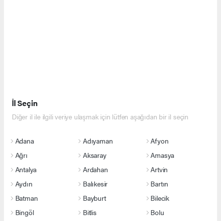
İl Seçin
Diğer il ile ilgili veriye ulaşmak için lütfen aşağıdan bir il seçin
Adana
Adıyaman
Afyon
Ağrı
Aksaray
Amasya
Antalya
Ardahan
Artvin
Aydın
Balıkesir
Bartın
Batman
Bayburt
Bilecik
Bingöl
Bitlis
Bolu