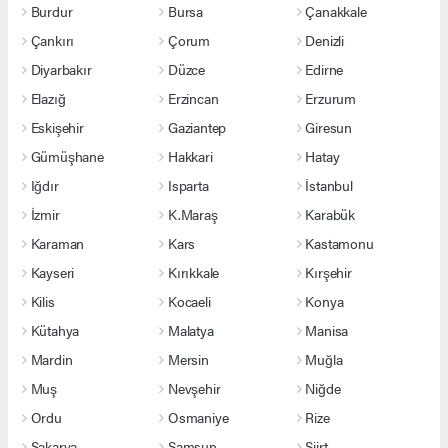
Burdur
Bursa
Çanakkale
Çankırı
Çorum
Denizli
Diyarbakır
Düzce
Edirne
Elazığ
Erzincan
Erzurum
Eskişehir
Gaziantep
Giresun
Gümüşhane
Hakkari
Hatay
Iğdır
Isparta
İstanbul
İzmir
K.Maraş
Karabük
Karaman
Kars
Kastamonu
Kayseri
Kırıkkale
Kırşehir
Kilis
Kocaeli
Konya
Kütahya
Malatya
Manisa
Mardin
Mersin
Muğla
Muş
Nevşehir
Niğde
Ordu
Osmaniye
Rize
Sakarya
Samsun
Siirt