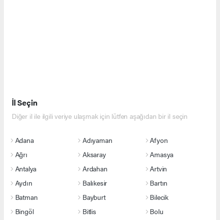
İl Seçin
Diğer il ile ilgili veriye ulaşmak için lütfen aşağıdan bir il seçin
Adana
Adıyaman
Afyon
Ağrı
Aksaray
Amasya
Antalya
Ardahan
Artvin
Aydın
Balıkesir
Bartın
Batman
Bayburt
Bilecik
Bingöl
Bitlis
Bolu