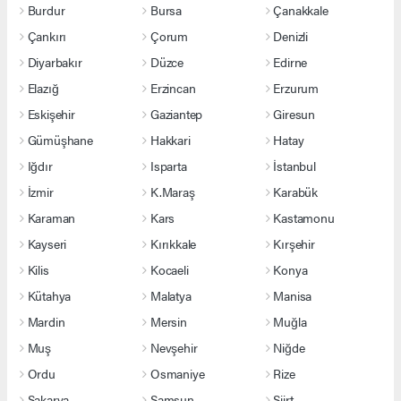
Burdur
Bursa
Çanakkale
Çankırı
Çorum
Denizli
Diyarbakır
Düzce
Edirne
Elazığ
Erzincan
Erzurum
Eskişehir
Gaziantep
Giresun
Gümüşhane
Hakkari
Hatay
Iğdır
Isparta
İstanbul
İzmir
K.Maraş
Karabük
Karaman
Kars
Kastamonu
Kayseri
Kırıkkale
Kırşehir
Kilis
Kocaeli
Konya
Kütahya
Malatya
Manisa
Mardin
Mersin
Muğla
Muş
Nevşehir
Niğde
Ordu
Osmaniye
Rize
Sakarya
Samsun
Siirt