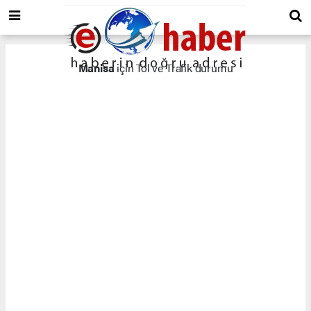
Manisa
için Tol ve Trafik durumu