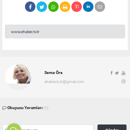
www.ehaber.tv.tr
Sema Örs
ehaber.tv.tr@gmail.com
Okuyucu Yorumları
(0)
Gönder