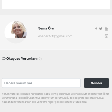
Sema Örs
ehaber.tv.tr@gmail.com
Okuyucu Yorumları
(0)
Gönder
Yorum yazarak Topluluk Kuralları’nı kabul etmiş bulunuyor ve ehaber.tv.tr sitesine yaptığınız
yorumunuzla ilgili doğrudan veya dolaylı tüm sorumluluğu tek başınıza üstleniyorsunuz.
Yazılan tüm yorumlardan site yönetimi hiçbir şekilde sorumlu tutulamaz.