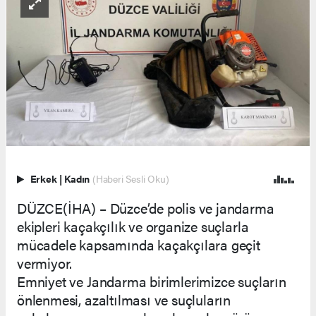
Erkek
|
Kadın
(Haberi Sesli Oku)
DÜZCE(İHA) – Düzce’de polis ve jandarma
ekipleri kaçakçılık ve organize suçlarla
mücadele kapsamında kaçakçılara geçit
vermiyor.
Emniyet ve Jandarma birimlerimizce suçların
önlenmesi, azaltılması ve suçluların