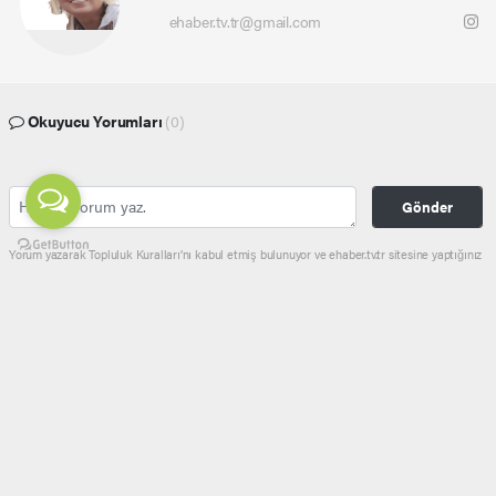
ehaber.tv.tr@gmail.com
Okuyucu Yorumları
(0)
Gönder
Yorum yazarak Topluluk Kuralları’nı kabul etmiş bulunuyor ve ehaber.tv.tr sitesine yaptığınız
yorumunuzla ilgili doğrudan veya dolaylı tüm sorumluluğu tek başınıza üstleniyorsunuz.
Yazılan tüm yorumlardan site yönetimi hiçbir şekilde sorumlu tutulamaz.
haber paketi
haber scripti
haber yazılımı
Tüm hakları saklı tutulmaktadır.Copyright 2026©
Haber Yazılımı:
Web Aksiyon ®