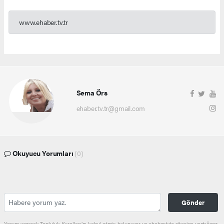
www.ehaber.tv.tr
Sema Örs
ehaber.tv.tr@gmail.com
Okuyucu Yorumları
(0)
Gönder
Yorum yazarak Topluluk Kuralları’nı kabul etmiş bulunuyor ve ehaber.tv.tr sitesine yaptığınız