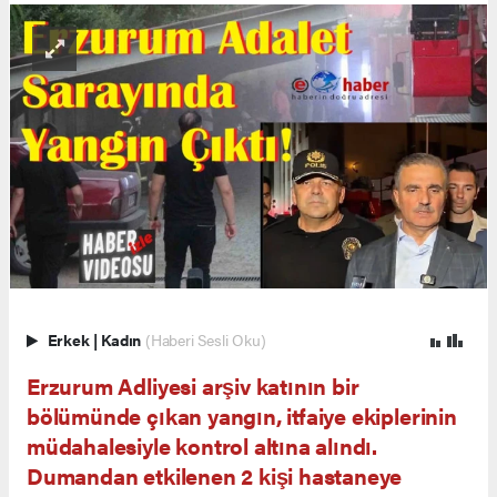
Erkek
|
Kadın
(Haberi Sesli Oku)
Erzurum Adliyesi arşiv katının bir
bölümünde çıkan yangın, itfaiye ekiplerinin
müdahalesiyle kontrol altına alındı.
Dumandan etkilenen 2 kişi hastaneye