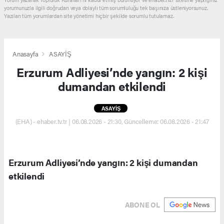
yorumunuzla ilgili doğrudan veya dolaylı tüm sorumluluğu tek başınıza üstleniyorsunuz.
Yazılan tüm yorumlardan site yönetimi hiçbir şekilde sorumlu tutulamaz.
Anasayfa
ASAYİŞ
Erzurum Adliyesi’nde yangın: 2 kişi
dumandan etkilendi
ASAYİŞ
(EHA) - ehaber.tv.tr | 06.08.2026 - 21:30, Güncelleme: 06.08.2026 - 21:47
Erzurum Adliyesi’nde yangın: 2 kişi dumandan
etkilendi
ABONE OL