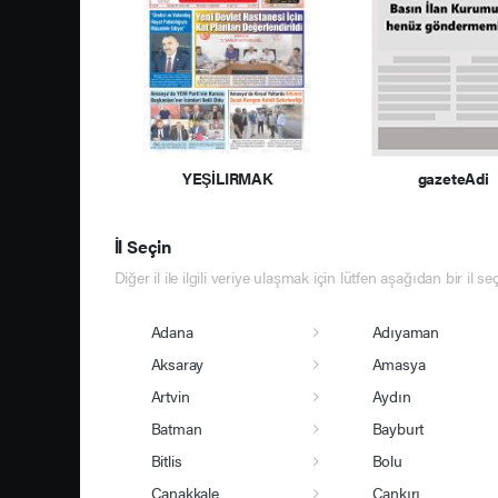
YEŞİLIRMAK
gazeteAdi
İl Seçin
Diğer il ile ilgili veriye ulaşmak için lütfen aşağıdan bir il se
Adana
Adıyaman
Aksaray
Amasya
Artvin
Aydın
Batman
Bayburt
Bitlis
Bolu
Çanakkale
Çankırı