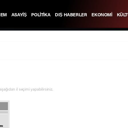
DEM
ASAYİŞ
POLİTİKA
DIŞ HABERLER
EKONOMİ
KÜL
 aşağıdan il seçimi yapabilirsiniz.