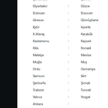
Diyarbakır
Düzce
Erzincan
Erzurum
Giresun
Gümüşhane
Iğdır
Isparta
K.Maraş
Karabük
Kastamonu
Kayseri
Kilis
Kocaeli
Malatya
Manisa
Muğla
Muş
Ordu
Osmaniye
Samsun
Siirt
Şanlıurfa
Şırnak
Trabzon
Tunceli
Yalova
Yozgat
Ankara