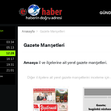
GÜN
SPOR
Anasayfa
Gazete Manşetleri
Gazete Manşetleri
Amasya
il ve ilçelerine ait yerel gazete manşetleri.
Diğer il ilçelere ait yerel gazete manşetlerini inceleme için