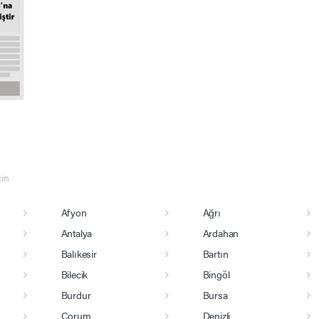
çin
Afyon
Ağrı
Antalya
Ardahan
Balıkesir
Bartın
Bilecik
Bingöl
Burdur
Bursa
Çorum
Denizli