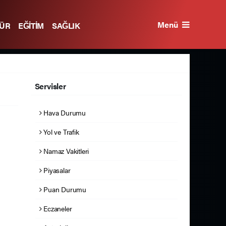
Menü
TÜR
EĞİTİM
SAĞLIK
Servisler
Hava Durumu
Yol ve Trafik
Namaz Vakitleri
Piyasalar
Puan Durumu
Eczaneler