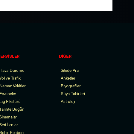
SERVİSLER
DİĞER
Hava Durumu
Sitede Ara
Yol ve Trafik
Anketler
Namaz Vakitleri
Biyografiler
Eczaneler
Rüya Tabirleri
Lig Fikstürü
Astroloji
Tarihte Bugün
Sinemalar
Seri İlanlar
Şehir Rehberi