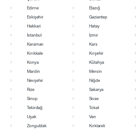
Edirne
Elazığ
Eskişehir
Gaziantep
Hakkari
Hatay
İstanbul
İzmir
Karaman
Kars
Kırıkkale
Kırşehir
Konya
Kütahya
Mardin
Mersin
Nevşehir
Niğde
Rize
Sakarya
Sinop
Sivas
Tekirdağ
Tokat
Uşak
Van
Zonguldak
Kırklareli