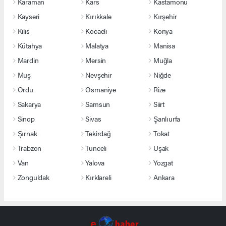
Karaman
Kars
Kastamonu
Kayseri
Kırıkkale
Kırşehir
Kilis
Kocaeli
Konya
Kütahya
Malatya
Manisa
Mardin
Mersin
Muğla
Muş
Nevşehir
Niğde
Ordu
Osmaniye
Rize
Sakarya
Samsun
Siirt
Sinop
Sivas
Şanlıurfa
Şırnak
Tekirdağ
Tokat
Trabzon
Tunceli
Uşak
Van
Yalova
Yozgat
Zonguldak
Kırklareli
Ankara