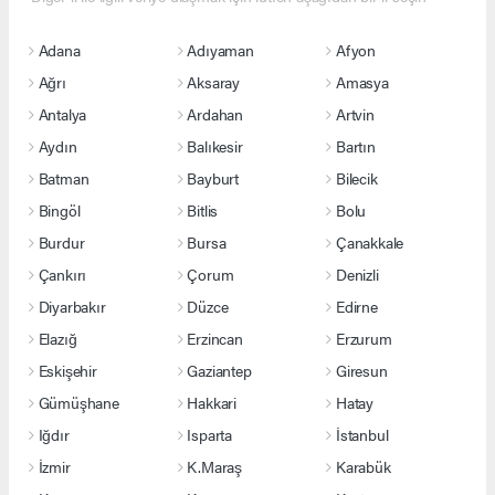
Adana
Adıyaman
Afyon
Ağrı
Aksaray
Amasya
Antalya
Ardahan
Artvin
Aydın
Balıkesir
Bartın
Batman
Bayburt
Bilecik
Bingöl
Bitlis
Bolu
Burdur
Bursa
Çanakkale
Çankırı
Çorum
Denizli
Diyarbakır
Düzce
Edirne
Elazığ
Erzincan
Erzurum
Eskişehir
Gaziantep
Giresun
Gümüşhane
Hakkari
Hatay
Iğdır
Isparta
İstanbul
İzmir
K.Maraş
Karabük