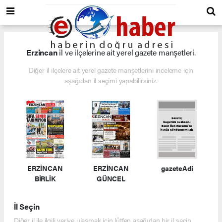
Erzincan
il ve ilçelerine ait yerel gazete manşetleri.
Diğer il ilçelere ait yerel gazete manşetlerini inceleme için
aşağıdan il seçimi yapabilirsiniz.
ERZİNCAN
ERZİNCAN
gazeteAdi
BİRLİK
GÜNCEL
İl Seçin
Diğer il ile ilgili veriye ulaşmak için lütfen aşağıdan bir il seçin