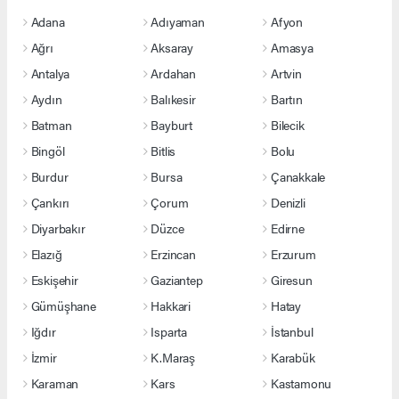
Adana
Adıyaman
Afyon
Ağrı
Aksaray
Amasya
Antalya
Ardahan
Artvin
Aydın
Balıkesir
Bartın
Batman
Bayburt
Bilecik
Bingöl
Bitlis
Bolu
Burdur
Bursa
Çanakkale
Çankırı
Çorum
Denizli
Diyarbakır
Düzce
Edirne
Elazığ
Erzincan
Erzurum
Eskişehir
Gaziantep
Giresun
Gümüşhane
Hakkari
Hatay
Iğdır
Isparta
İstanbul
İzmir
K.Maraş
Karabük
Karaman
Kars
Kastamonu