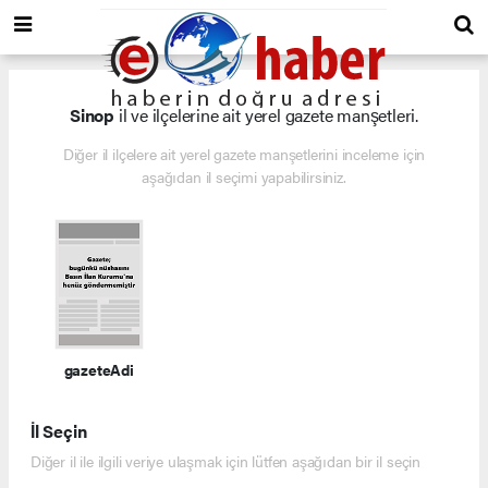
Sinop
il ve ilçelerine ait yerel gazete manşetleri.
Diğer il ilçelere ait yerel gazete manşetlerini inceleme için
aşağıdan il seçimi yapabilirsiniz.
gazeteAdi
İl Seçin
Diğer il ile ilgili veriye ulaşmak için lütfen aşağıdan bir il seçin