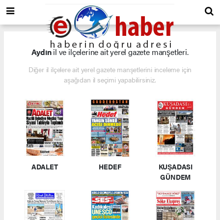
Aydın
il ve ilçelerine ait yerel gazete manşetleri.
Diğer il ilçelere ait yerel gazete manşetlerini inceleme için
aşağıdan il seçimi yapabilirsiniz.
ADALET
HEDEF
KUŞADASI
GÜNDEM