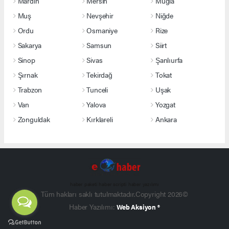
Mardin
Mersin
Muğla
Muş
Nevşehir
Niğde
Ordu
Osmaniye
Rize
Sakarya
Samsun
Siirt
Sinop
Sivas
Şanlıurfa
Şırnak
Tekirdağ
Tokat
Trabzon
Tunceli
Uşak
Van
Yalova
Yozgat
Zonguldak
Kırklareli
Ankara
haber paketi
haber scripti
haber yazılımı
Tüm hakları saklı tutulmaktadır.Copyright 2026©
Haber Yazılımı:
Web Aksiyon ®