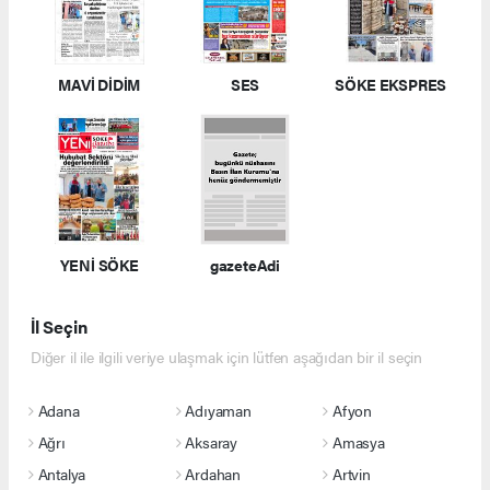
MAVİ DİDİM
SES
SÖKE EKSPRES
YENİ SÖKE
gazeteAdi
İl Seçin
Diğer il ile ilgili veriye ulaşmak için lütfen aşağıdan bir il seçin
Adana
Adıyaman
Afyon
Ağrı
Aksaray
Amasya
Antalya
Ardahan
Artvin