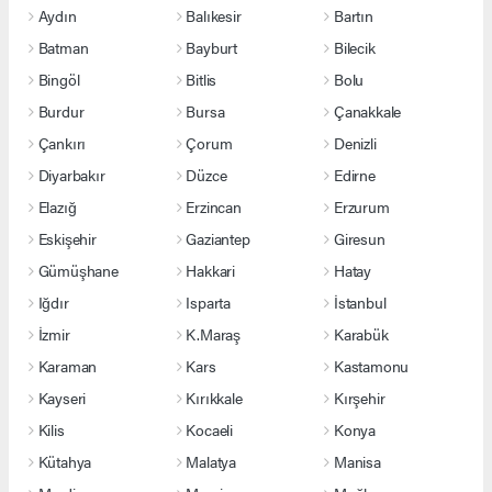
Aydın
Balıkesir
Bartın
Batman
Bayburt
Bilecik
Bingöl
Bitlis
Bolu
Burdur
Bursa
Çanakkale
Çankırı
Çorum
Denizli
Diyarbakır
Düzce
Edirne
Elazığ
Erzincan
Erzurum
Eskişehir
Gaziantep
Giresun
Gümüşhane
Hakkari
Hatay
Iğdır
Isparta
İstanbul
İzmir
K.Maraş
Karabük
Karaman
Kars
Kastamonu
Kayseri
Kırıkkale
Kırşehir
Kilis
Kocaeli
Konya
Kütahya
Malatya
Manisa