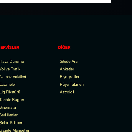
SERVİSLER
DİĞER
Hava Durumu
Sitede Ara
Yol ve Trafik
Anketler
Namaz Vakitleri
Biyografiler
Eczaneler
Rüya Tabirleri
Lig Fikstürü
Astroloji
Tarihte Bugün
Sinemalar
Seri İlanlar
Şehir Rehberi
Gazete Manşetleri