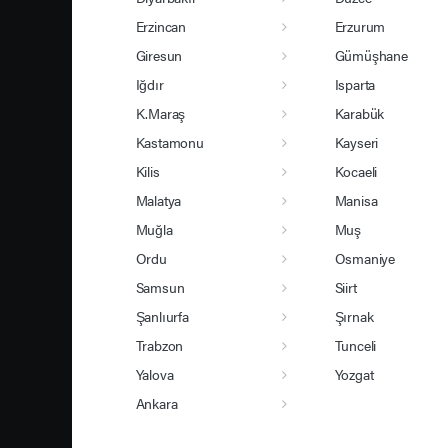
Erzincan
Erzurum
Giresun
Gümüşhane
Iğdır
Isparta
K.Maraş
Karabük
Kastamonu
Kayseri
Kilis
Kocaeli
Malatya
Manisa
Muğla
Muş
Ordu
Osmaniye
Samsun
Siirt
Şanlıurfa
Şırnak
Trabzon
Tunceli
Yalova
Yozgat
Ankara