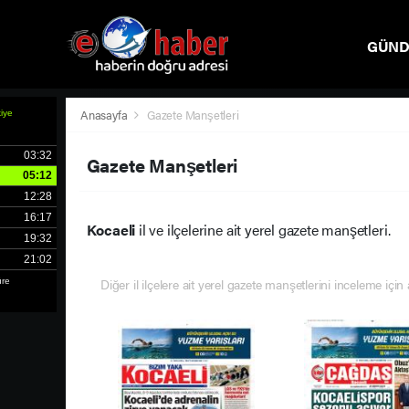
GÜN
SPOR
Anasayfa
Gazete Manşetleri
Gazete Manşetleri
Kocaeli
il ve ilçelerine ait yerel gazete manşetleri.
Diğer il ilçelere ait yerel gazete manşetlerini inceleme için