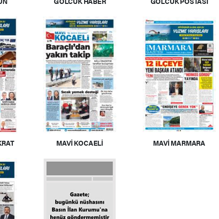
ÜN
GÖLCÜK HABER
GÖLCÜK POSTASI
KRAT
MAVİ KOCAELİ
MAVİ MARMARA