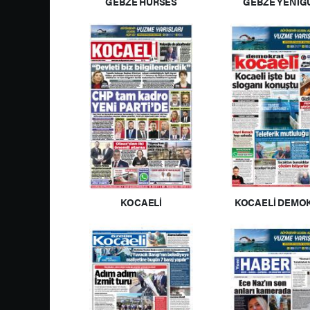
GEBZE HÜRSES
GEBZE YENİG
KOCAELİ
KOCAELİ DEMO