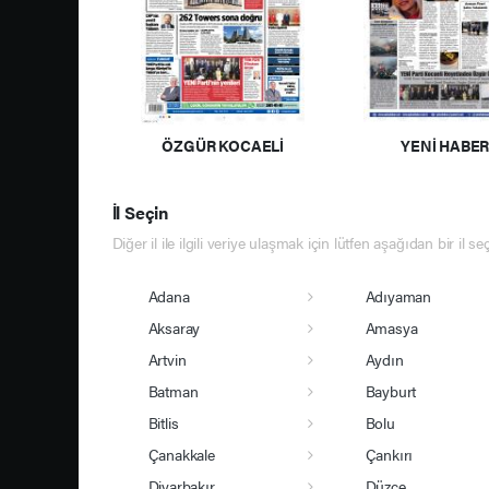
ÖZGÜR KOCAELİ
YENİ HABE
İl Seçin
Diğer il ile ilgili veriye ulaşmak için lütfen aşağıdan bir il se
Adana
Adıyaman
Aksaray
Amasya
Artvin
Aydın
Batman
Bayburt
Bitlis
Bolu
Çanakkale
Çankırı
Diyarbakır
Düzce