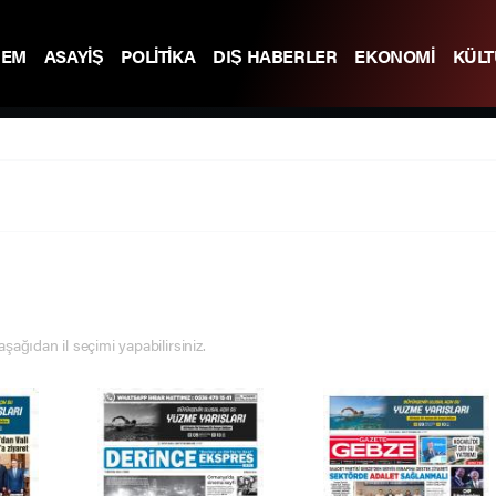
DEM
ASAYİŞ
POLİTİKA
DIŞ HABERLER
EKONOMİ
KÜL
 aşağıdan il seçimi yapabilirsiniz.