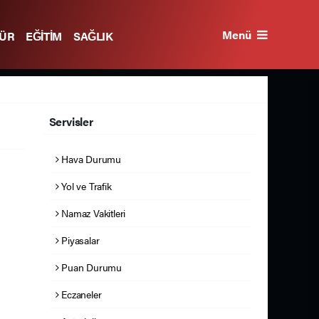
Menü
TÜR
EĞİTİM
SAĞLIK
Servisler
Hava Durumu
Yol ve Trafik
Namaz Vakitleri
Piyasalar
Puan Durumu
Eczaneler