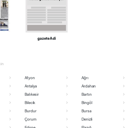
R
gazeteAdi
çin
Afyon
Ağrı
Antalya
Ardahan
Balıkesir
Bartın
Bilecik
Bingöl
Burdur
Bursa
Çorum
Denizli
Edirne
Elazığ